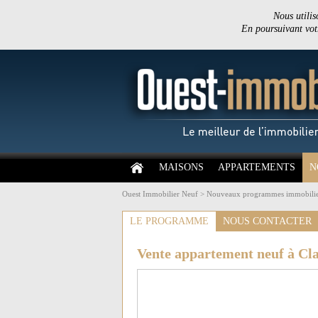
Nous utilis
En poursuivant votr
MAISONS
APPARTEMENTS
N
Ouest Immobilier Neuf
>
Nouveaux programmes immobilie
LE PROGRAMME
NOUS CONTACTER
Vente appartement neuf à Cl