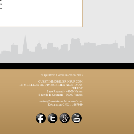
ez
re
© Quintesis Communication 2013
OUEST-IMMOBILIER-NEUF.COM
LE MEILLEUR DE L'IMMOBILIER NEUF DANS
L'OUEST
2 rue Regnard
-
44000
Nantes
9 rue de la Coutume
-
56000
Vannes
contact@ouest-immobilier-neuf.com
Déclaration CNIL : 1667989