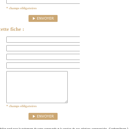
* champs obligatoires
ette fiche :
* champs obligatoires
ilier-neuf pour le traitement de votre commande et la gestion de nos relations commerciales. Conformément à 