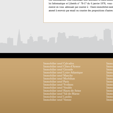
loi Informatique et Libertés n° 78-17 du 6 janvier 1978, vous 
exercer en vous adressant par courrier à : Ouest-immobilier-ne
amené à recevoir par email ou courrier des propositions d'autres
Immobilier neuf Calvados
Immob
Immobilier neuf Côtes-d'Armor
Immob
Immobilier neuf Gironde
Immob
Immobilier neuf Loire-Atlantique
Immob
Immobilier neuf Manche
Immo
Immobilier neuf Morbihan
Immob
Immobilier neuf Paris
Immob
Immobilier neuf Yvelines
Immob
Immobilier neuf Vendée
Immob
Immobilier neuf Hauts-de-Seine
Immob
Immobilier neuf Val-de-Marne
Immob
Immobilier neuf Landes
Immob
Immobilier neuf Vienne
Immob