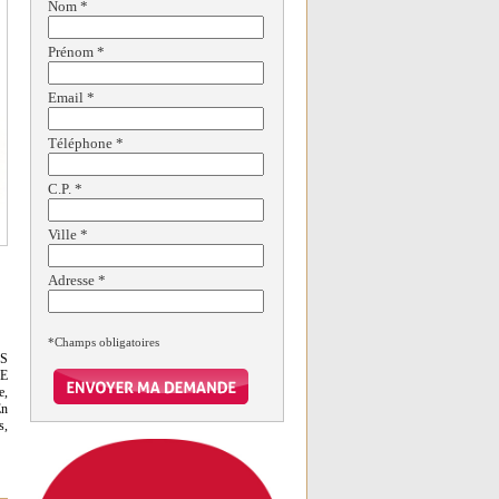
Nom
*
Prénom
*
Email
*
Téléphone
*
C.P.
*
Ville
*
Adresse
*
*Champs obligatoires
S
E
e,
En
s,