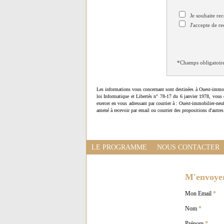
Je souhaite rec
J'accepte de re
*Champs obligatoir
Les informations vous concernant sont destinées à Ouest-immob
loi Informatique et Libertés n° 78-17 du 6 janvier 1978, vous 
exercer en vous adressant par courrier à : Ouest-immobilier-ne
amené à recevoir par email ou courrier des propositions d'autres
LE PROGRAMME
NOUS CONTACTER
M'envoyer 
Mon Email
*
Nom
*
Prénom
*