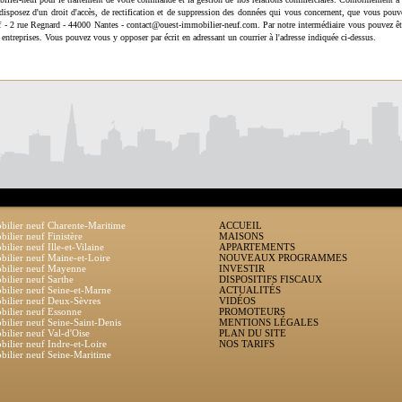
disposez d'un droit d'accès, de rectification et de suppression des données qui vous concernent, que vous pouv
uf - 2 rue Regnard - 44000 Nantes - contact@ouest-immobilier-neuf.com. Par notre intermédiaire vous pouvez êt
 entreprises. Vous pouvez vous y opposer par écrit en adressant un courrier à l'adresse indiquée ci-dessus.
ilier neuf Charente-Maritime
ACCUEIL
ilier neuf Finistère
MAISONS
ilier neuf Ille-et-Vilaine
APPARTEMENTS
ilier neuf Maine-et-Loire
NOUVEAUX PROGRAMMES
bilier neuf Mayenne
INVESTIR
ilier neuf Sarthe
DISPOSITIFS FISCAUX
ilier neuf Seine-et-Marne
ACTUALITÉS
ilier neuf Deux-Sèvres
VIDÉOS
ilier neuf Essonne
PROMOTEURS
ilier neuf Seine-Saint-Denis
MENTIONS LÉGALES
ilier neuf Val-d'Oise
PLAN DU SITE
ilier neuf Indre-et-Loire
NOS TARIFS
ilier neuf Seine-Maritime