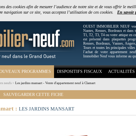
ons des cookies afin de mesurer l’audience de notre site et de vous offrir le meill
e navigation sur ce site, vous acceptez l’utilisation de ces cookies.
En savoir 
OUEST IMMOBILIER NEUF vous off
Nantes, Rennes, Bordeaux et dans to
T1, T2, T3, T4 ou votre attique en c
est présenté dans plaquettes pro
Rennes, Bordeaux, Vannes, Angers, 
Tours et toutes les principales villes
l’achat de votre appartement neuf
Immobilier Neuf vous informe au qu
OUVEAUX PROGRAMMES
DISPOSITIFS FISCAUX
ACTUALITÉS
rs neufs
>
Les jardins mansart - Vente d'appartement neuf à Clamart
SAUVEGARDER CETTE FICHE
amart :
LES JARDINS MANSART