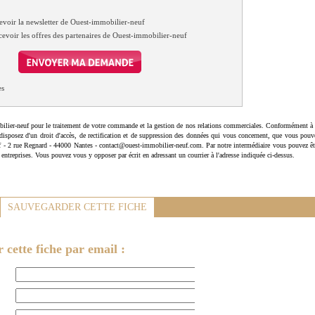
evoir la newsletter de Ouest-immobilier-neuf
cevoir les offres des partenaires de Ouest-immobilier-neuf
es
ilier-neuf pour le traitement de votre commande et la gestion de nos relations commerciales. Conformément à 
disposez d'un droit d'accès, de rectification et de suppression des données qui vous concernent, que vous pouv
uf - 2 rue Regnard - 44000 Nantes - contact@ouest-immobilier-neuf.com. Par notre intermédiaire vous pouvez êt
 entreprises. Vous pouvez vous y opposer par écrit en adressant un courrier à l'adresse indiquée ci-dessus.
SAUVEGARDER CETTE FICHE
cette fiche par email :