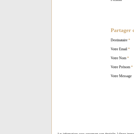
Partager c
Destinataire
*
Votre Email
*
Votre Nom
*
Votre Prénom
*
Votre Message
Les informations vous concernant sont destinées à Ouest-immob