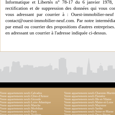
Informatique et Libertés n° 78-17 du 6 janvier 1978, 
rectification et de suppression des données qui vous c
vous adressant par courrier à : Ouest-immobilier-ne
contact@ouest-immobilier-neuf.com. Par notre intermédia
par email ou courrier des propositions d'autres entreprise
en adressant un courrier à l'adresse indiquée ci-dessus.
Vente appartements neufs Calvados
Vente appartements neufs Charente-Marit
Vente appartements neufs Côtes-d'Armor
Vente appartements neufs Finistère
Vente appartements neufs Gironde
Vente appartements neufs Ille-et-Vilaine
Vente appartements neufs Loire-Atlantique
Vente appartements neufs Maine-et-Loire
Vente appartements neufs Manche
Vente appartements neufs Mayenne
Vente appartements neufs Morbihan
Vente appartements neufs Sarthe
Vente appartements neufs Paris
Vente appartements neufs Seine-et-Marne
Vente appartements neufs Yvelines
Vente appartements neufs Deux-Sèvres