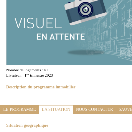
Nombre de logements : N.C.
er
Livraison : 1
trimestre 2023
Description du programme immobilier
LE PROGRAMME
LA SITUATION
NOUS CONTACTER
SAUVE
Situation géographique