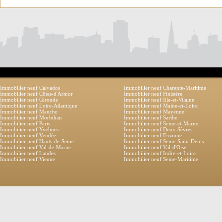
Immobilier neuf Calvados
Immobilier neuf Charente-Maritime
Immobilier neuf Côtes-d'Armor
Immobilier neuf Finistère
Immobilier neuf Gironde
Immobilier neuf Ille-et-Vilaine
Immobilier neuf Loire-Atlantique
Immobilier neuf Maine-et-Loire
Immobilier neuf Manche
Immobilier neuf Mayenne
Immobilier neuf Morbihan
Immobilier neuf Sarthe
Immobilier neuf Paris
Immobilier neuf Seine-et-Marne
Immobilier neuf Yvelines
Immobilier neuf Deux-Sèvres
Immobilier neuf Vendée
Immobilier neuf Essonne
Immobilier neuf Hauts-de-Seine
Immobilier neuf Seine-Saint-Denis
Immobilier neuf Val-de-Marne
Immobilier neuf Val-d'Oise
Immobilier neuf Landes
Immobilier neuf Indre-et-Loire
Immobilier neuf Vienne
Immobilier neuf Seine-Maritime