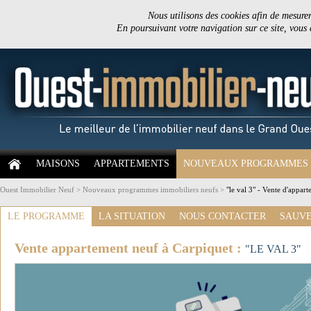
Nous utilisons des cookies afin de mesurer 
En poursuivant votre navigation sur ce site, vous
MAISONS
APPARTEMENTS
NOUVEAUX PROGRAMMES
Ouest Immobilier Neuf
>
Nouveaux programmes immobiliers neufs
>
"le val 3" - Vente d'appar
LE PROGRAMME
LA SITUATION
NOUS CONTACTER
SAUVE
Vente appartement neuf à Carpiquet :
"LE VAL 3"