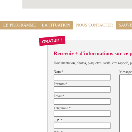
LE PROGRAMME
LA SITUATION
NOUS CONTACTER
SAUVE
Recevoir + d'informations sur ce
Documentation, photos, plaquettes, tarifs, être rappelé, p
Nom
*
Message
Prénom
*
Email
*
Téléphone
*
C.P.
*