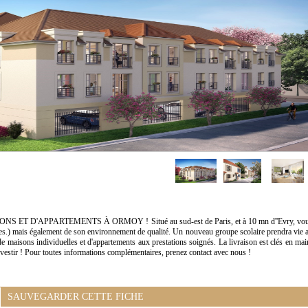
D'APPARTEMENTS À ORMOY ! Situé au sud-est de Paris, et à 10 mn d''Evry, vo
les.) mais également de son environnement de qualité. Un nouveau groupe scolaire prendra vie 
de maisons individuelles et d'appartements aux prestations soignés. La livraison est clés en mai
nvestir ! Pour toutes informations complémentaires, prenez contact avec nous !
SAUVEGARDER CETTE FICHE