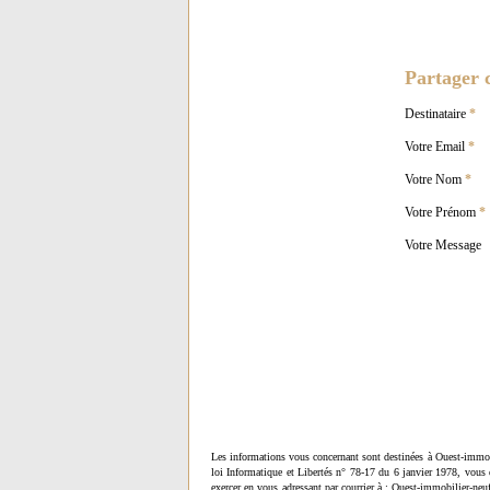
Partager c
Destinataire
*
Votre Email
*
Votre Nom
*
Votre Prénom
*
Votre Message
Les informations vous concernant sont destinées à Ouest-immob
loi Informatique et Libertés n° 78-17 du 6 janvier 1978, vous 
exercer en vous adressant par courrier à : Ouest-immobilier-ne