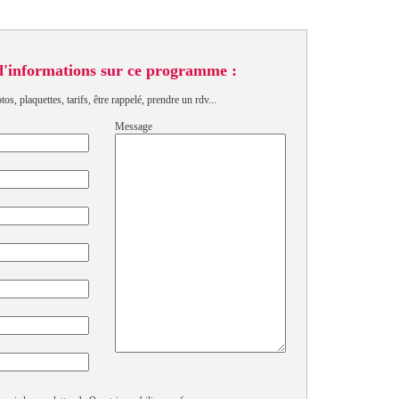
d'informations sur ce programme :
s, plaquettes, tarifs, être rappelé, prendre un rdv...
Message