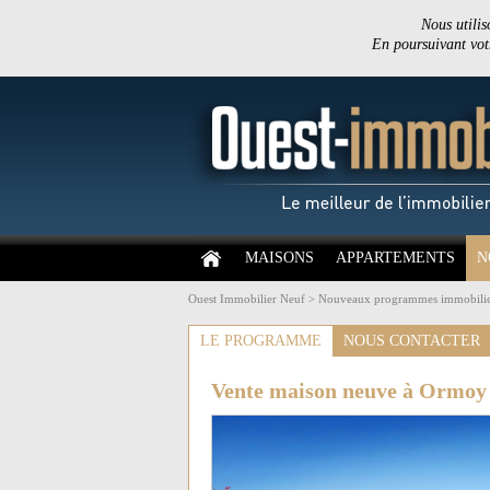
Nous utilis
En poursuivant votr
MAISONS
APPARTEMENTS
N
Ouest Immobilier Neuf
>
Nouveaux programmes immobilie
LE PROGRAMME
NOUS CONTACTER
Vente maison neuve à Ormoy