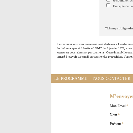
Je souhaite rec
J'accepte de re
*Champs obligatoir
Les informations vous concernant sont destinées à Ouest-immob
loi Informatique et Libertés n° 78-17 du 6 janvier 1978, vous 
exercer en vous adressant par courrier à : Ouest-immobilier-ne
amené à recevoir par email ou courrier des propositions d'autres
LE PROGRAMME
NOUS CONTACTER
M'envoyer 
Mon Email
*
Nom
*
Prénom
*