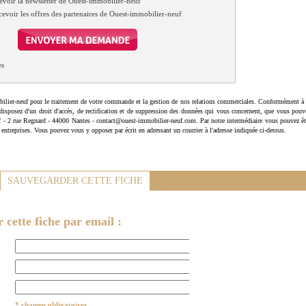
evoir la newsletter de Ouest-immobilier-neuf
cevoir les offres des partenaires de Ouest-immobilier-neuf
es
ilier-neuf pour le traitement de votre commande et la gestion de nos relations commerciales. Conformément à 
disposez d'un droit d'accès, de rectification et de suppression des données qui vous concernent, que vous pouv
uf - 2 rue Regnard - 44000 Nantes - contact@ouest-immobilier-neuf.com. Par notre intermédiaire vous pouvez êt
 entreprises. Vous pouvez vous y opposer par écrit en adressant un courrier à l'adresse indiquée ci-dessus.
SAUVEGARDER CETTE FICHE
cette fiche par email :
* champs obligatoires