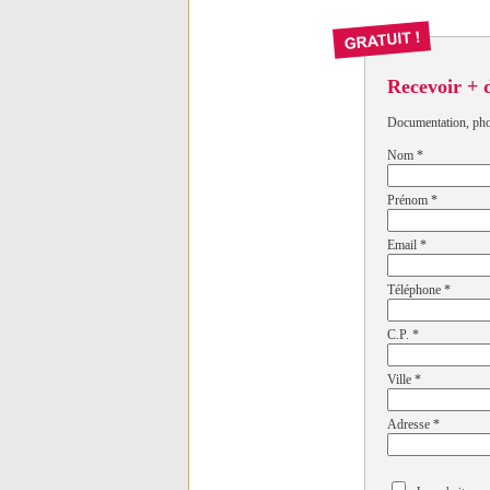
Recevoir + 
Documentation, photo
Nom
*
Prénom
*
Email
*
Téléphone
*
C.P.
*
Ville
*
Adresse
*