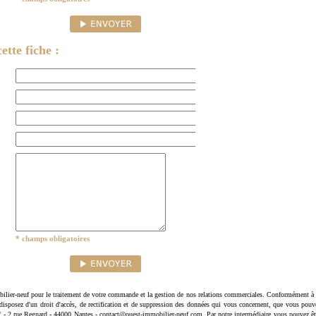
ette fiche :
* champs obligatoires
ilier-neuf pour le traitement de votre commande et la gestion de nos relations commerciales. Conformément à 
disposez d'un droit d'accès, de rectification et de suppression des données qui vous concernent, que vous pouv
uf - 2 rue Regnard - 44000 Nantes - contact@ouest-immobilier-neuf.com. Par notre intermédiaire vous pouvez êt