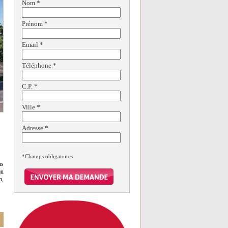
Nom
*
Prénom
*
Email
*
Téléphone
*
C.P.
*
Ville
*
Adresse
*
*Champs obligatoires
us
au
n,