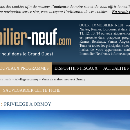
ons des cookies afin de mesurer l’audience de notre site et de vous offrir le meill
e navigation sur ce site, vous acceptez l’utilisation de ces cookies.
En savoir 
OUEST IMMOBILIER NEUF vous off
Nantes, Rennes, Bordeaux et dans to
T1, T2, T3, T4 ou votre attique en c
est présenté dans plaquettes pro
Rennes, Bordeaux, Vannes, Angers, 
Tours et toutes les principales villes
l’achat de votre appartement neuf
Immobilier Neuf vous informe au qu
OUVEAUX PROGRAMMES
DISPOSITIFS FISCAUX
ACTUALITÉS
rs neufs
>
Privilege a ormoy - Vente de maison neuve à Ormoy
SAUVEGARDER CETTE FICHE
 :
PRIVILEGE A ORMOY