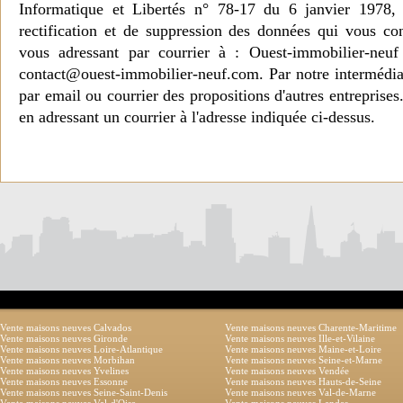
Informatique et Libertés n° 78-17 du 6 janvier 1978, 
rectification et de suppression des données qui vous c
vous adressant par courrier à : Ouest-immobilier-ne
contact@ouest-immobilier-neuf.com. Par notre intermédia
par email ou courrier des propositions d'autres entreprise
en adressant un courrier à l'adresse indiquée ci-dessus.
Vente maisons neuves Calvados
Vente maisons neuves Charente-Maritime
Vente maisons neuves Gironde
Vente maisons neuves Ille-et-Vilaine
Vente maisons neuves Loire-Atlantique
Vente maisons neuves Maine-et-Loire
Vente maisons neuves Morbihan
Vente maisons neuves Seine-et-Marne
Vente maisons neuves Yvelines
Vente maisons neuves Vendée
Vente maisons neuves Essonne
Vente maisons neuves Hauts-de-Seine
Vente maisons neuves Seine-Saint-Denis
Vente maisons neuves Val-de-Marne