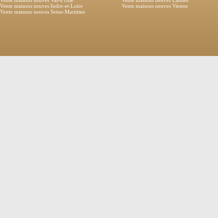
Vente maisons neuves Val-d'Oise
Vente maisons neuves Landes
Vente maisons neuves Indre-et-Loire
Vente maisons neuves Vienne
Vente maisons neuves Seine-Maritime