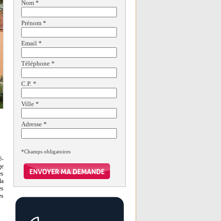
Nom
*
Prénom
*
Email
*
Téléphone
*
C.P.
*
Ville
*
Adresse
*
*Champs obligatoires
é-
ge
es
la
es
es