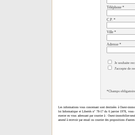
Téléphone
*
C.P.
*
Ville
*
Adresse
*
Je souhaite rec
J'accepte de re
*Champs obligatoir
Les informations vous concernant sont destinées à Ouest-immob
loi Informatique et Libertés n° 78-17 du 6 janvier 1978, vous 
exercer en vous adressant par courrier à : Ouest-immobilier-ne
amené à recevoir par email ou courrier des propositions d'autres