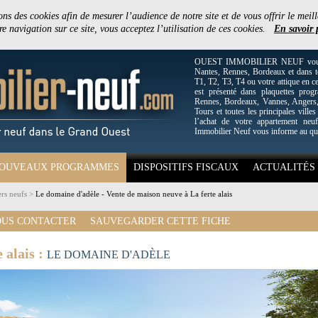
ons des cookies afin de mesurer l’audience de notre site et de vous offrir le meill
e navigation sur ce site, vous acceptez l’utilisation de ces cookies.
En savoir 
OUEST IMMOBILIER NEUF vous off
Nantes, Rennes, Bordeaux et dans to
T1, T2, T3, T4 ou votre attique en c
est présenté dans plaquettes pro
Rennes, Bordeaux, Vannes, Angers, 
Tours et toutes les principales villes
l’achat de votre appartement neuf
Immobilier Neuf vous informe au qu
OUVEAUX PROGRAMMES
DISPOSITIFS FISCAUX
ACTUALITÉS
rs neufs
>
Le domaine d'adèle - Vente de maison neuve à La ferte alais
US CONTACTER
SAUVEGARDER CETTE FICHE
 alais :
LE DOMAINE D'ADÈLE