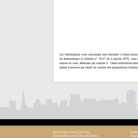
Les informations vous concernant sont destinées à Ouest-immob
loi Informatique et Libertés n° 78-17 du 6 janvier 1978, vous 
exercer en vous adressant par courrier à : Ouest-immobilier-ne
amené à recevoir par email ou courrier des propositions d'autres
Immobilier neuf Calvados
Immob
Immobilier neuf Côtes-d'Armor
Immob