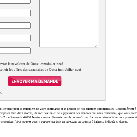
evoir la newsletter de Ouest-immobilier-neuf
cevoir les offres des partenaires de Ouest-immobilier-neuf
es
ilier-neuf pour le traitement de votre commande et la gestion de nos relations commerciales. Conformément à 
disposez d'un droit d'accès, de rectification et de suppression des données qui vous concernent, que vous pouv
uf - 2 rue Regnard - 44000 Nantes - contact@ouest-immobilier-neuf.com. Par notre intermédiaire vous pouvez êt
 entreprises. Vous pouvez vous y opposer par écrit en adressant un courrier à l'adresse indiquée ci-dessus.