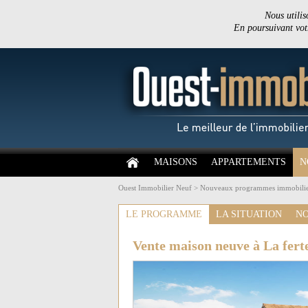
Nous utilis
En poursuivant votr
MAISONS
APPARTEMENTS
N
Ouest Immobilier Neuf
>
Nouveaux programmes immobilie
LE PROGRAMME
LA SITUATION
NO
Vente maison neuve à La ferte