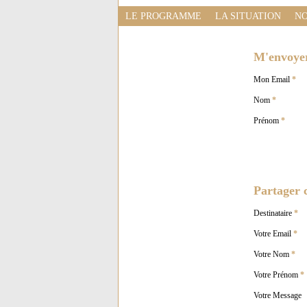
LE PROGRAMME
LA SITUATION
NO
M'envoyer 
Mon Email
*
Nom
*
Prénom
*
Partager c
Destinataire
*
Votre Email
*
Votre Nom
*
Votre Prénom
*
Votre Message