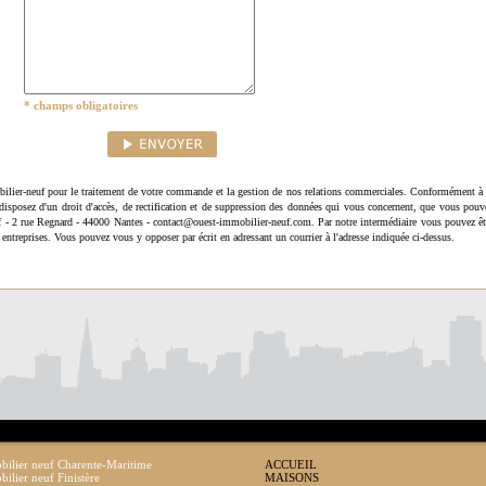
* champs obligatoires
ilier-neuf pour le traitement de votre commande et la gestion de nos relations commerciales. Conformément à 
disposez d'un droit d'accès, de rectification et de suppression des données qui vous concernent, que vous pouv
uf - 2 rue Regnard - 44000 Nantes - contact@ouest-immobilier-neuf.com. Par notre intermédiaire vous pouvez êt
 entreprises. Vous pouvez vous y opposer par écrit en adressant un courrier à l'adresse indiquée ci-dessus.
ilier neuf Charente-Maritime
ACCUEIL
ilier neuf Finistère
MAISONS