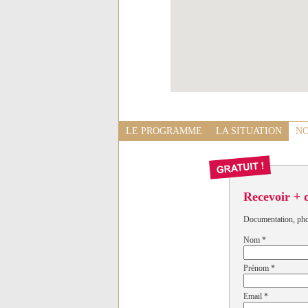
LE PROGRAMME
LA SITUATION
NO
Recevoir + 
Documentation, photo
Nom
*
Prénom
*
Email
*