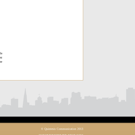
la
ez
re
© Quintesis Communication 2013