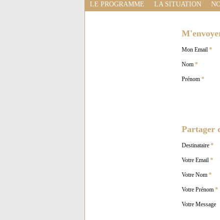
LE PROGRAMME
LA SITUATION
NO
M'envoyer 
Mon Email
*
Nom
*
Prénom
*
Partager c
Destinataire
*
Votre Email
*
Votre Nom
*
Votre Prénom
*
Votre Message