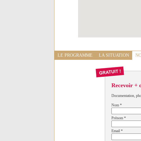
LE PROGRAMME
LA SITUATION
NO
Recevoir + 
Documentation, photo
Nom
*
Prénom
*
Email
*