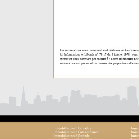
Les informations vous concernant sont destinées à Ouest-immob
loi Informatique et Libertés n° 78-17 du 6 janvier 1978, vous 
exercer en vous adressant par courrier à : Ouest-immobilier-ne
amené à recevoir par email ou courrier des propositions d'autres
Immobilier neuf Calvados
Immob
Immobilier neuf Côtes-d'Armor
Immob
Immobilier neuf Gironde
Immob