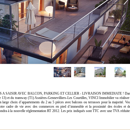
ES A SAISIR AVEC BALCON, PARKING ET CELLIER - LIVRAISON IMMEDIATE ! Da
ne 13) et du tramway (T1) Asnières-Gennevilliers-Les Courtilles, VINCI Immobilier va réaliser
rge choix d’appartements du 2 au 5 pièces avec balcons ou terrasses pour la majorité. Vo
 votre cadre de vie avec des commerces en pied d’immeuble et la proximité des écoles et d
ondra à la nouvelle réglementation RT 2012. Les prix indiqués sont TTC avec une TVA réduite