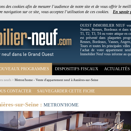
ons des cookies afin de mesurer l’audience de notre site et de vous offrir le meill
e navigation sur ce site, vous acceptez l’utilisation de ces cookies.
En savoir 
OUEST IMMOBILIER NEUF vous off
Nantes, Rennes, Bordeaux et dans to
T1, T2, T3, T4 ou votre attique en c
est présenté dans plaquettes pro
Rennes, Bordeaux, Vannes, Angers, 
Tours et toutes les principales villes
l’achat de votre appartement neuf
Immobilier Neuf vous informe au qu
OUVEAUX PROGRAMMES
DISPOSITIFS FISCAUX
ACTUALITÉS
rs neufs
>
Metron'home - Vente d'appartement neuf à Asnières-sur-Seine
US CONTACTER
SAUVEGARDER CETTE FICHE
ières-sur-Seine :
METRON'HOME