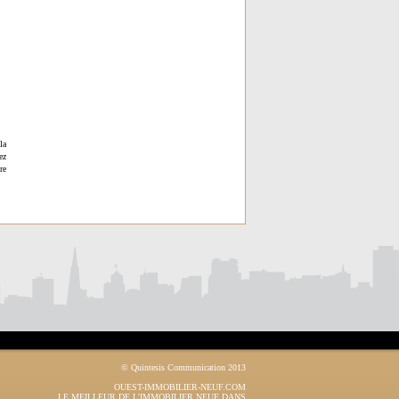
la
ez
re
© Quintesis Communication 2013
OUEST-IMMOBILIER-NEUF.COM
LE MEILLEUR DE L'IMMOBILIER NEUF DANS