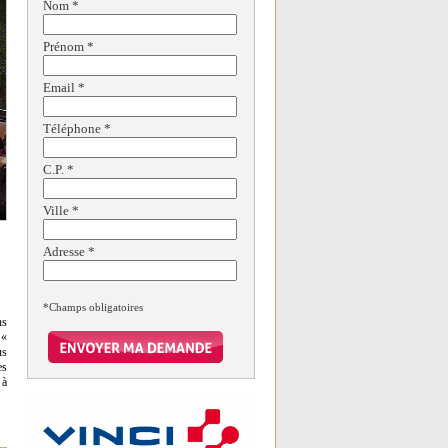
Nom
*
Prénom
*
Email
*
Téléphone
*
C.P.
*
Ville
*
Adresse
*
*Champs obligatoires
ns
 «
us
es
 à