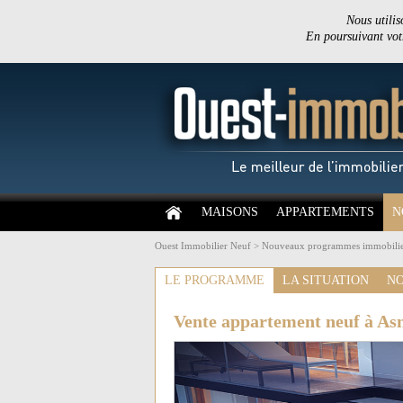
Nous utilis
En poursuivant votr
MAISONS
APPARTEMENTS
N
Ouest Immobilier Neuf
>
Nouveaux programmes immobilie
LE PROGRAMME
LA SITUATION
NO
Vente appartement neuf à Asn