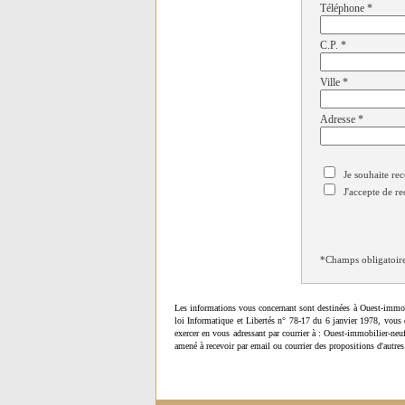
Téléphone
*
C.P.
*
Ville
*
Adresse
*
Je souhaite rec
J'accepte de re
*Champs obligatoir
Les informations vous concernant sont destinées à Ouest-immob
loi Informatique et Libertés n° 78-17 du 6 janvier 1978, vous 
exercer en vous adressant par courrier à : Ouest-immobilier-ne
amené à recevoir par email ou courrier des propositions d'autres