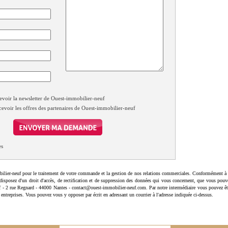
evoir la newsletter de Ouest-immobilier-neuf
cevoir les offres des partenaires de Ouest-immobilier-neuf
es
ilier-neuf pour le traitement de votre commande et la gestion de nos relations commerciales. Conformément à 
disposez d'un droit d'accès, de rectification et de suppression des données qui vous concernent, que vous pouv
uf - 2 rue Regnard - 44000 Nantes - contact@ouest-immobilier-neuf.com. Par notre intermédiaire vous pouvez êt
 entreprises. Vous pouvez vous y opposer par écrit en adressant un courrier à l'adresse indiquée ci-dessus.