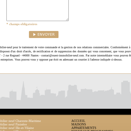
* champs obligatoires
ilier-neuf pour le traitement de votre commande et la gestion de nos relations commerciales. Conformément à 
disposez d'un droit d'accès, de rectification et de suppression des données qui vous concernent, que vous pouv
uf - 2 rue Regnard - 44000 Nantes - contact@ouest-immobilier-neuf.com. Par notre intermédiaire vous pouvez êt
 entreprises. Vous pouvez vous y opposer par écrit en adressant un courrier à l'adresse indiquée ci-dessus.
ilier neuf Charente-Maritime
ACCUEIL
ilier neuf Finistère
MAISONS
ilier neuf Ille-et-Vilaine
APPARTEMENTS