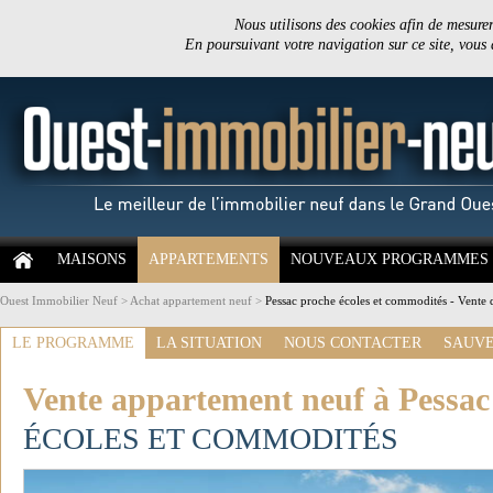
Nous utilisons des cookies afin de mesurer 
En poursuivant votre navigation sur ce site, vous
MAISONS
APPARTEMENTS
NOUVEAUX PROGRAMMES
Ouest Immobilier Neuf
>
Achat appartement neuf
>
Pessac proche écoles et commodités - Vente 
LE PROGRAMME
LA SITUATION
NOUS CONTACTER
SAUVE
Vente appartement neuf à Pessac
ÉCOLES ET COMMODITÉS