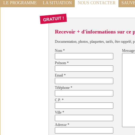
LE PROGRAMME
LA SITUATION
NOUS CONTACTER
SAUVE
Recevoir + d'informations sur ce
Documentation, photos, plaquettes, tarifs, être rappelé, p
Nom
*
Message
Prénom
*
Email
*
Téléphone
*
C.P.
*
Ville
*
Adresse
*