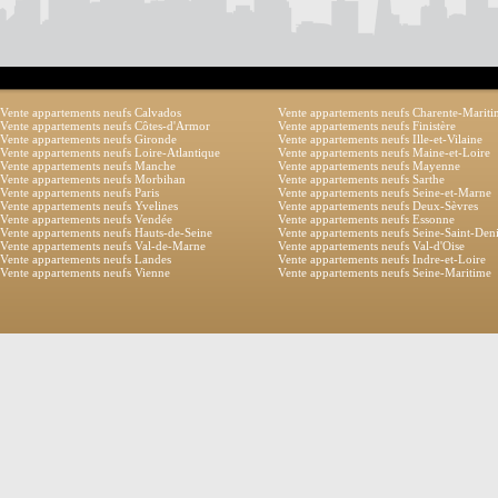
Vente appartements neufs Calvados
Vente appartements neufs Charente-Marit
Vente appartements neufs Côtes-d'Armor
Vente appartements neufs Finistère
Vente appartements neufs Gironde
Vente appartements neufs Ille-et-Vilaine
Vente appartements neufs Loire-Atlantique
Vente appartements neufs Maine-et-Loire
Vente appartements neufs Manche
Vente appartements neufs Mayenne
Vente appartements neufs Morbihan
Vente appartements neufs Sarthe
Vente appartements neufs Paris
Vente appartements neufs Seine-et-Marne
Vente appartements neufs Yvelines
Vente appartements neufs Deux-Sèvres
Vente appartements neufs Vendée
Vente appartements neufs Essonne
Vente appartements neufs Hauts-de-Seine
Vente appartements neufs Seine-Saint-Den
Vente appartements neufs Val-de-Marne
Vente appartements neufs Val-d'Oise
Vente appartements neufs Landes
Vente appartements neufs Indre-et-Loire
Vente appartements neufs Vienne
Vente appartements neufs Seine-Maritime