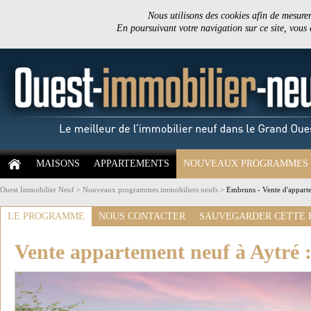
Nous utilisons des cookies afin de mesurer 
En poursuivant votre navigation sur ce site, vous
MAISONS
APPARTEMENTS
NOUVEAUX PROGRAMMES
Ouest Immobilier Neuf
>
Nouveaux programmes immobiliers neufs
>
Embruns - Vente d'appart
LE PROGRAMME
NOUS CONTACTER
SAUVEGARDER CETTE 
Vente appartement neuf à Aytré 