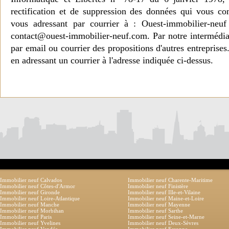
rectification et de suppression des données qui vous c
vous adressant par courrier à : Ouest-immobilier-ne
contact@ouest-immobilier-neuf.com. Par notre intermédia
par email ou courrier des propositions d'autres entreprise
en adressant un courrier à l'adresse indiquée ci-dessus.
Immobilier neuf Calvados
Immobilier neuf Charente-Maritime
Immobilier neuf Côtes-d'Armor
Immobilier neuf Finistère
Immobilier neuf Gironde
Immobilier neuf Ille-et-Vilaine
Immobilier neuf Loire-Atlantique
Immobilier neuf Maine-et-Loire
Immobilier neuf Manche
Immobilier neuf Mayenne
Immobilier neuf Morbihan
Immobilier neuf Sarthe
Immobilier neuf Paris
Immobilier neuf Seine-et-Marne
Immobilier neuf Yvelines
Immobilier neuf Deux-Sèvres
Immobilier neuf Vendée
Immobilier neuf Essonne