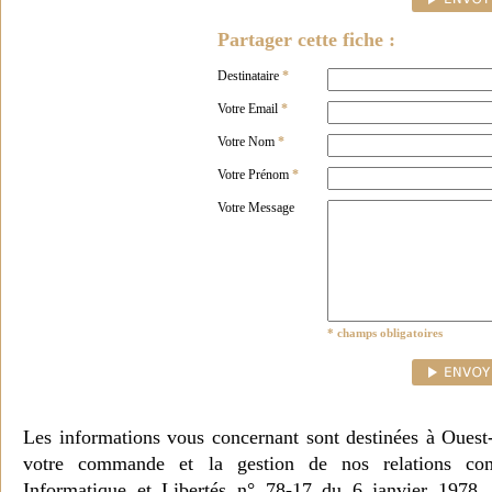
Partager cette fiche :
Destinataire
*
Votre Email
*
Votre Nom
*
Votre Prénom
*
Votre Message
* champs obligatoires
Les informations vous concernant sont destinées à Ouest
votre commande et la gestion de nos relations co
Informatique et Libertés n° 78-17 du 6 janvier 1978, 