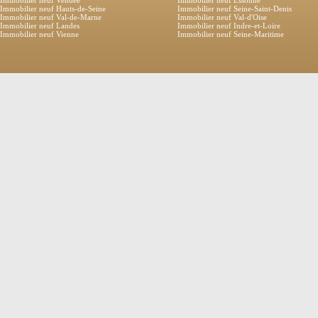
Immobilier neuf Hauts-de-Seine
Immobilier neuf Seine-Saint-Denis
Immobilier neuf Val-de-Marne
Immobilier neuf Val-d'Oise
Immobilier neuf Landes
Immobilier neuf Indre-et-Loire
Immobilier neuf Vienne
Immobilier neuf Seine-Maritime