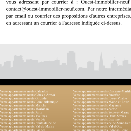
vous adressant par courrier à : Ouest-immobilier-ne
contact@ouest-immobilier-neuf.com. Par notre intermédia
par email ou courrier des propositions d'autres entreprise
en adressant un courrier à l'adresse indiquée ci-dessus.
Vente appartements neufs Calvados
Vente appartements neufs Charente-Marit
Vente appartements neufs Côtes-d'Armor
Vente appartements neufs Finistère
Vente appartements neufs Gironde
Vente appartements neufs Ille-et-Vilaine
Vente appartements neufs Loire-Atlantique
Vente appartements neufs Maine-et-Loire
Vente appartements neufs Manche
Vente appartements neufs Mayenne
Vente appartements neufs Morbihan
Vente appartements neufs Sarthe
Vente appartements neufs Paris
Vente appartements neufs Seine-et-Marne
Vente appartements neufs Yvelines
Vente appartements neufs Deux-Sèvres
Vente appartements neufs Vendée
Vente appartements neufs Essonne
Vente appartements neufs Hauts-de-Seine
Vente appartements neufs Seine-Saint-Den
Vente appartements neufs Val-de-Marne
Vente appartements neufs Val-d'Oise
Vente appartements neufs Landes
Vente appartements neufs Indre-et-Loire