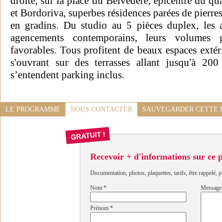
droite, sur la place du Belvédère, épicentre du 
et Bordoriva, superbes résidences parées de pierres
en gradins. Du studio au 5 pièces duplex, les 
agencements contemporains, leurs volumes g
favorables. Tous profitent de beaux espaces extér
s'ouvrant sur des terrasses allant jusqu'à 20
s’entendent parking inclus.
LE PROGRAMME
NOUS CONTACTER
SAUVEGARDER CETTE 
Recevoir + d'informations sur ce
Documentation, photos, plaquettes, tarifs, être rappelé, p
Nom
*
Message
Prénom
*