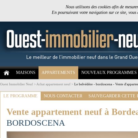
Nous utilisons des cookies afin de mesurer 
En poursuivant votre navigation sur ce site, vous
MAISONS
APPARTEMENTS
NOUVEAUX PROGRAMMES
Ouest Immobilier Neuf
>
Achat appartement neuf
>
Le belvédère - bordoscena - Vente d'appart
LE PROGRAMME
NOUS CONTACTER
SAUVEGARDER CETTE 
Vente appartement neuf à Borde
BORDOSCENA