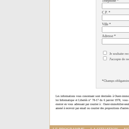
Téléphone
*
C.P.
*
Ville
*
Adresse
*
Je souhaite rec
J'accepte de re
*Champs obligatoir
Les informations vous concernant sont destinées à Ouest-immob
loi Informatique et Libertés n° 78-17 du 6 janvier 1978, vous 
exercer en vous adressant par courrier à : Ouest-immobilier-ne
amené à recevoir par email ou courrier des propositions d'autres