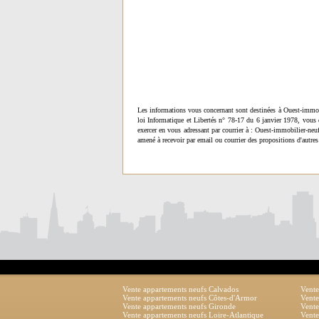
Les informations vous concernant sont destinées à Ouest-immob
loi Informatique et Libertés n° 78-17 du 6 janvier 1978, vous 
exercer en vous adressant par courrier à : Ouest-immobilier-ne
amené à recevoir par email ou courrier des propositions d'autres
Vente appartements neufs Calvados
Vente
Vente appartements neufs Côtes-d'Armor
Vente
Vente appartements neufs Gironde
Vente
Vente appartements neufs Loire-Atlantique
Vente