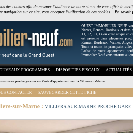
ons des cookies afin de mesurer l’audience de notre site et de vous offrir le meill
e navigation sur ce site, vous acceptez l’utilisation de ces cookies.
En savoir 
OUEST IMMOBILIER NEUF vous off
Nantes, Rennes, Bordeaux et dans to
T1, T2, T3, T4 ou votre attique en c
est présenté dans plaquettes pro
Rennes, Bordeaux, Vannes, Angers, 
Tours et toutes les principales villes
l’achat de votre appartement neuf
Immobilier Neuf vous informe au qu
OUVEAUX PROGRAMMES
DISPOSITIFS FISCAUX
ACTUALITÉS
s-sur-marne proche gare rer e - Vente d'appartement neuf à Villiers-sur-Marne
US CONTACTER
SAUVEGARDER CETTE FICHE
liers-sur-Marne :
VILLIERS-SUR-MARNE PROCHE GARE