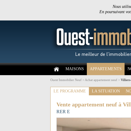
Nous utilis
En poursuivant votr
MAISONS
APPARTEMENTS
N
Ouest Immobilier Neuf
>
Achat appartement neuf
>
Villier
LE PROGRAMME
LA SITUATION
NO
Vente appartement neuf à Vil
RER E