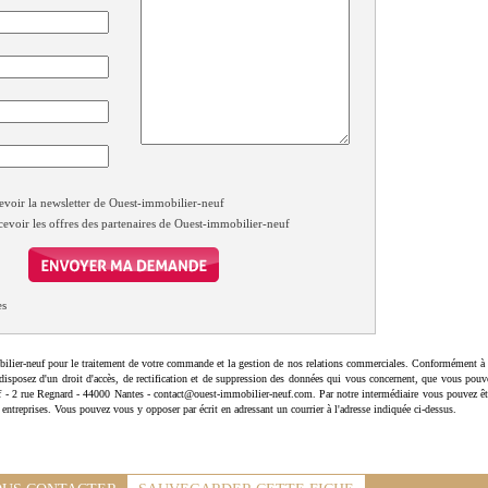
evoir la newsletter de Ouest-immobilier-neuf
cevoir les offres des partenaires de Ouest-immobilier-neuf
es
ilier-neuf pour le traitement de votre commande et la gestion de nos relations commerciales. Conformément à 
disposez d'un droit d'accès, de rectification et de suppression des données qui vous concernent, que vous pouv
uf - 2 rue Regnard - 44000 Nantes - contact@ouest-immobilier-neuf.com. Par notre intermédiaire vous pouvez êt
 entreprises. Vous pouvez vous y opposer par écrit en adressant un courrier à l'adresse indiquée ci-dessus.