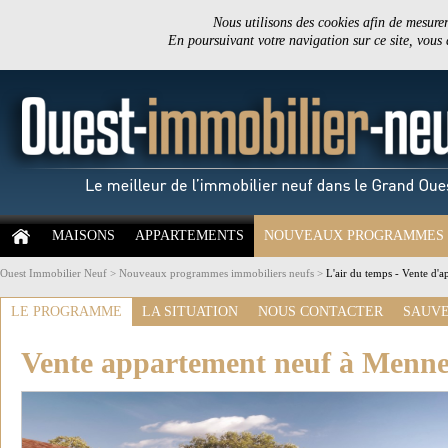
Nous utilisons des cookies afin de mesurer 
En poursuivant votre navigation sur ce site, vous
MAISONS
APPARTEMENTS
NOUVEAUX PROGRAMMES
Ouest Immobilier Neuf
>
Nouveaux programmes immobiliers neufs
>
L'air du temps - Vente d'
LE PROGRAMME
LA SITUATION
NOUS CONTACTER
SAUVE
Vente appartement neuf à Menne