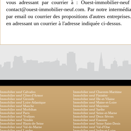
vous adressant par courrier à : Ouest-immobilier-ne
contact@ouest-immobilier-neuf.com. Par notre intermédia
par email ou courrier des propositions d'autres entreprise
en adressant un courrier à l'adresse indiquée ci-dessus.
Immobilier neuf Calvados
Immobilier neuf Charente-Maritime
Immobilier neuf Côtes-d'Armor
Immobilier neuf Finistère
Immobilier neuf Gironde
Immobilier neuf Ille-et-Vilaine
Immobilier neuf Loire-Atlantique
Immobilier neuf Maine-et-Loire
Immobilier neuf Manche
Immobilier neuf Mayenne
Immobilier neuf Morbihan
Immobilier neuf Sarthe
Immobilier neuf Paris
Immobilier neuf Seine-et-Marne
Immobilier neuf Yvelines
Immobilier neuf Deux-Sèvres
Immobilier neuf Vendée
Immobilier neuf Essonne
Immobilier neuf Hauts-de-Seine
Immobilier neuf Seine-Saint-Denis
Immobilier neuf Val-de-Marne
Immobilier neuf Val-d'Oise
Immobilier neuf Landes
Immobilier neuf Indre-et-Loire