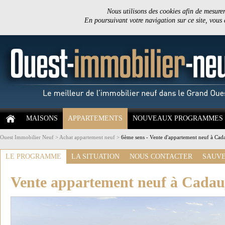
Nous utilisons des cookies afin de mesurer 
En poursuivant votre navigation sur ce site, vous
MAISONS
APPARTEMENTS
NOUVEAUX PROGRAMMES
Ouest Immobilier Neuf
>
Achat appartement neuf
>
6ème sens - Vente d'appartement neuf à Cad
LE PROGRAMME
LA SITUATION
NOUS CONTACTER
SAUVE
Vente appartement neuf à Cadau