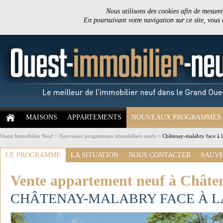
Nous utilisons des cookies afin de mesurer 
En poursuivant votre navigation sur ce site, vous
MAISONS
APPARTEMENTS
NOUVEAUX PROGRAMMES
Ouest Immobilier Neuf
>
Nouveaux programmes immobiliers neufs
>
Châtenay-malabry face à l
LE PROGRAMME
LA SITUATION
NOUS CONTACTER
SAUVE
Vente appartement neuf à Châte
CHÂTENAY-MALABRY FACE À L