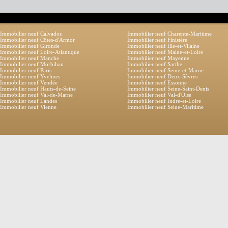
Immobilier neuf Calvados
Immobilier neuf Charente-Maritime
Immobilier neuf Côtes-d'Armor
Immobilier neuf Finistère
Immobilier neuf Gironde
Immobilier neuf Ille-et-Vilaine
Immobilier neuf Loire-Atlantique
Immobilier neuf Maine-et-Loire
Immobilier neuf Manche
Immobilier neuf Mayenne
Immobilier neuf Morbihan
Immobilier neuf Sarthe
Immobilier neuf Paris
Immobilier neuf Seine-et-Marne
Immobilier neuf Yvelines
Immobilier neuf Deux-Sèvres
Immobilier neuf Vendée
Immobilier neuf Essonne
Immobilier neuf Hauts-de-Seine
Immobilier neuf Seine-Saint-Denis
Immobilier neuf Val-de-Marne
Immobilier neuf Val-d'Oise
Immobilier neuf Landes
Immobilier neuf Indre-et-Loire
Immobilier neuf Vienne
Immobilier neuf Seine-Maritime