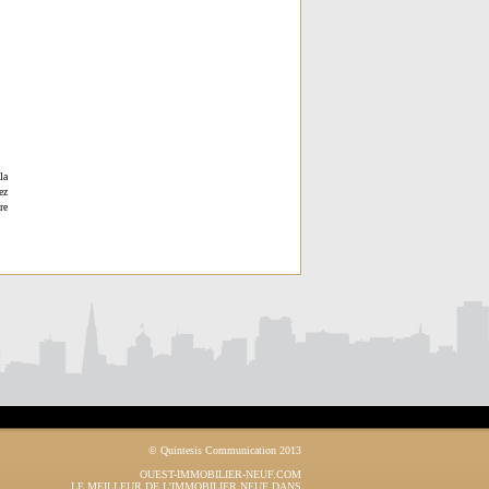
la
ez
re
© Quintesis Communication 2013
OUEST-IMMOBILIER-NEUF.COM
LE MEILLEUR DE L'IMMOBILIER NEUF DANS