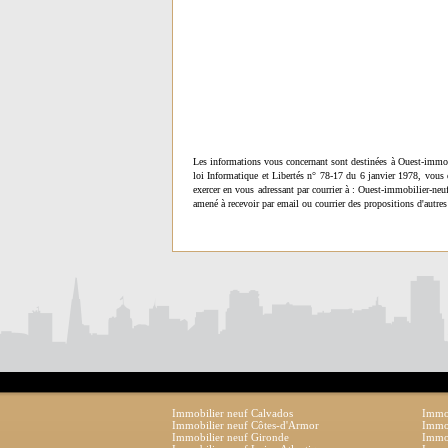
Les informations vous concernant sont destinées à Ouest-immob
loi Informatique et Libertés n° 78-17 du 6 janvier 1978, vous 
exercer en vous adressant par courrier à : Ouest-immobilier-ne
amené à recevoir par email ou courrier des propositions d'autres
Immobilier neuf Calvados
Immob
Immobilier neuf Côtes-d'Armor
Immob
Immobilier neuf Gironde
Immob