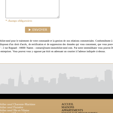
* champs obligatoires
ilier-neuf pour le traitement de votre commande et la gestion de nos relations commerciales. Conformément à 
disposez d'un droit d'accès, de rectification et de suppression des données qui vous concernent, que vous pouv
uf - 2 rue Regnard - 44000 Nantes - contact@ouest-immobilier-neuf.com. Par notre intermédiaire vous pouvez êt
 entreprises. Vous pouvez vous y opposer par écrit en adressant un courrier à l'adresse indiquée ci-dessus.
ilier neuf Charente-Maritime
ACCUEIL
ilier neuf Finistère
MAISONS
ilier neuf Ille-et-Vilaine
APPARTEMENTS