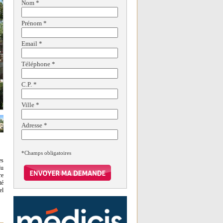
Nom
*
Prénom
*
Email
*
Téléphone
*
C.P.
*
Ville
*
Adresse
*
*Champs obligatoires
es
du
re
té
el