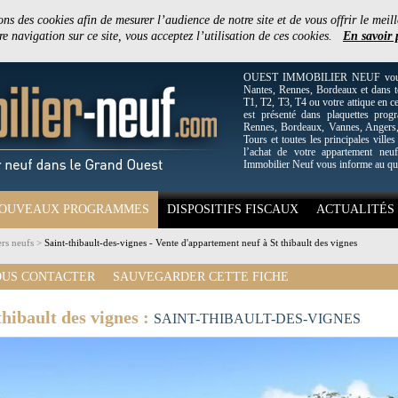
ons des cookies afin de mesurer l’audience de notre site et de vous offrir le meill
e navigation sur ce site, vous acceptez l’utilisation de ces cookies.
En savoir 
OUEST IMMOBILIER NEUF vous off
Nantes, Rennes, Bordeaux et dans to
T1, T2, T3, T4 ou votre attique en c
est présenté dans plaquettes pro
Rennes, Bordeaux, Vannes, Angers, 
Tours et toutes les principales villes
l’achat de votre appartement neuf
Immobilier Neuf vous informe au qu
OUVEAUX PROGRAMMES
DISPOSITIFS FISCAUX
ACTUALITÉS
rs neufs
>
Saint-thibault-des-vignes - Vente d'appartement neuf à St thibault des vignes
US CONTACTER
SAUVEGARDER CETTE FICHE
hibault des vignes :
SAINT-THIBAULT-DES-VIGNES