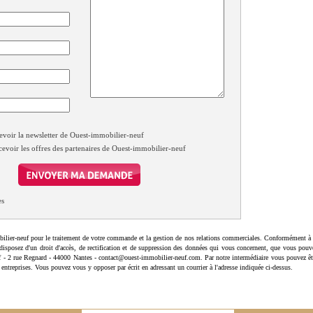
evoir la newsletter de Ouest-immobilier-neuf
cevoir les offres des partenaires de Ouest-immobilier-neuf
es
ilier-neuf pour le traitement de votre commande et la gestion de nos relations commerciales. Conformément à 
disposez d'un droit d'accès, de rectification et de suppression des données qui vous concernent, que vous pouv
uf - 2 rue Regnard - 44000 Nantes - contact@ouest-immobilier-neuf.com. Par notre intermédiaire vous pouvez êt
 entreprises. Vous pouvez vous y opposer par écrit en adressant un courrier à l'adresse indiquée ci-dessus.