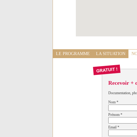
LE PROGRAMME
LA SITUATION
NO
Recevoir + 
Documentation, photo
Nom
*
Prénom
*
Email
*