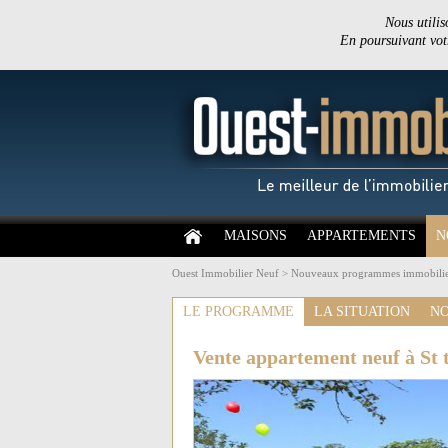
Nous utilis
En poursuivant votr
MAISONS
APPARTEMENTS
N
Ouest Immobilier Neuf
>
Nouveaux programmes immobilie
LE PROGRAMME
LA SITUATION
NO
Vente appartement neuf à St t