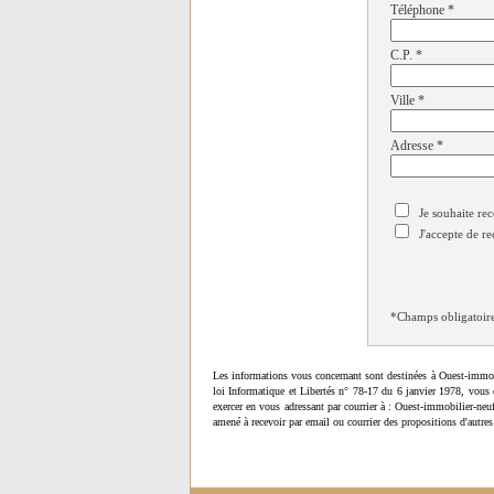
Téléphone
*
C.P.
*
Ville
*
Adresse
*
Je souhaite rec
J'accepte de re
*Champs obligatoir
Les informations vous concernant sont destinées à Ouest-immob
loi Informatique et Libertés n° 78-17 du 6 janvier 1978, vous 
exercer en vous adressant par courrier à : Ouest-immobilier-ne
amené à recevoir par email ou courrier des propositions d'autres