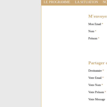
LE PROGRAMME
LA SITUATION
NO
M'envoyer 
Mon Email
*
Nom
*
Prénom
*
Partager c
Destinataire
*
Votre Email
*
Votre Nom
*
Votre Prénom
*
Votre Message