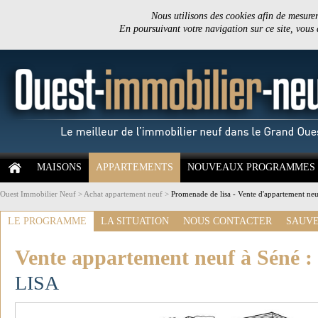
Nous utilisons des cookies afin de mesurer 
En poursuivant votre navigation sur ce site, vous
MAISONS
APPARTEMENTS
NOUVEAUX PROGRAMMES
Ouest Immobilier Neuf
>
Achat appartement neuf
>
Promenade de lisa - Vente d'appartement neu
LE PROGRAMME
LA SITUATION
NOUS CONTACTER
SAUVE
Vente appartement neuf à Séné :
LISA