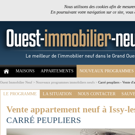
Nous utilisons des cookies afin de mesurer 
En poursuivant votre navigation sur ce site, vous
MAISONS
APPARTEMENTS
NOUVEAUX PROGRAMMES
Ouest Immobilier Neuf
>
Nouveaux programmes immobiliers neufs
>
Carré peupliers - Vente d
LE PROGRAMME
LA SITUATION
NOUS CONTACTER
SAUVE
Vente appartement neuf à Issy-l
CARRÉ PEUPLIERS