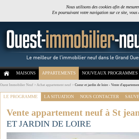
Nous utilisons des cookies afin de mesurer 
En poursuivant votre navigation sur ce site, vous
MAISONS
APPARTEMENTS
NOUVEAUX PROGRAMMES
Ouest Immobilier Neuf
>
Achat appartement neuf
>
Coeur et jardin de loire - Vente d'appartemen
LE PROGRAMME
LA SITUATION
NOUS CONTACTER
SAUVE
Vente appartement neuf à St jea
ET JARDIN DE LOIRE