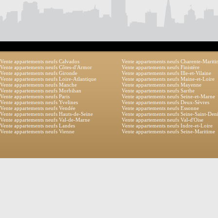
Vente appartements neufs Calvados
Vente appartements neufs Charente-Marit
Vente appartements neufs Côtes-d'Armor
Vente appartements neufs Finistère
Vente appartements neufs Gironde
Vente appartements neufs Ille-et-Vilaine
Vente appartements neufs Loire-Atlantique
Vente appartements neufs Maine-et-Loire
Vente appartements neufs Manche
Vente appartements neufs Mayenne
Vente appartements neufs Morbihan
Vente appartements neufs Sarthe
Vente appartements neufs Paris
Vente appartements neufs Seine-et-Marne
Vente appartements neufs Yvelines
Vente appartements neufs Deux-Sèvres
Vente appartements neufs Vendée
Vente appartements neufs Essonne
Vente appartements neufs Hauts-de-Seine
Vente appartements neufs Seine-Saint-Den
Vente appartements neufs Val-de-Marne
Vente appartements neufs Val-d'Oise
Vente appartements neufs Landes
Vente appartements neufs Indre-et-Loire
Vente appartements neufs Vienne
Vente appartements neufs Seine-Maritime