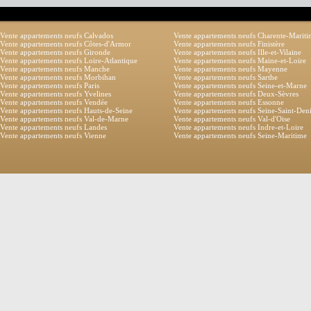
Vente appartements neufs Calvados
Vente appartements neufs Charente-Marit
Vente appartements neufs Côtes-d'Armor
Vente appartements neufs Finistère
Vente appartements neufs Gironde
Vente appartements neufs Ille-et-Vilaine
Vente appartements neufs Loire-Atlantique
Vente appartements neufs Maine-et-Loire
Vente appartements neufs Manche
Vente appartements neufs Mayenne
Vente appartements neufs Morbihan
Vente appartements neufs Sarthe
Vente appartements neufs Paris
Vente appartements neufs Seine-et-Marne
Vente appartements neufs Yvelines
Vente appartements neufs Deux-Sèvres
Vente appartements neufs Vendée
Vente appartements neufs Essonne
Vente appartements neufs Hauts-de-Seine
Vente appartements neufs Seine-Saint-Den
Vente appartements neufs Val-de-Marne
Vente appartements neufs Val-d'Oise
Vente appartements neufs Landes
Vente appartements neufs Indre-et-Loire
Vente appartements neufs Vienne
Vente appartements neufs Seine-Maritime