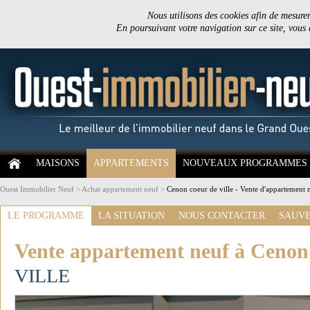
Nous utilisons des cookies afin de mesurer 
En poursuivant votre navigation sur ce site, vous
MAISONS
APPARTEMENTS
NOUVEAUX PROGRAMMES
Ouest Immobilier Neuf
>
Achat appartement neuf
>
Cenon coeur de ville - Vente d'appartement
LE PROGRAMME
LA SITUATION
NOUS CONTACTER
SAUVE
Vente appartement neuf à Cenon
VILLE