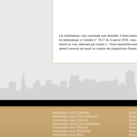
Les informations vous concernant sont destinées à Ouest-immob
loi Informatique et Libertés n° 78-17 du 6 janvier 1978, vous 
exercer en vous adressant par courrier à : Ouest-immobilier-ne
amené à recevoir par email ou courrier des propositions d'autres
Immobilier neuf Calvados
Immob
Immobilier neuf Côtes-d'Armor
Immob
Immobilier neuf Gironde
Immob
Immobilier neuf Loire-Atlantique
Immob
Immobilier neuf Manche
Immo
Immobilier neuf Morbihan
Immob
Immobilier neuf Paris
Immob