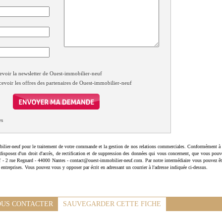
evoir la newsletter de Ouest-immobilier-neuf
cevoir les offres des partenaires de Ouest-immobilier-neuf
es
ilier-neuf pour le traitement de votre commande et la gestion de nos relations commerciales. Conformément à 
disposez d'un droit d'accès, de rectification et de suppression des données qui vous concernent, que vous pouv
uf - 2 rue Regnard - 44000 Nantes - contact@ouest-immobilier-neuf.com. Par notre intermédiaire vous pouvez êt
 entreprises. Vous pouvez vous y opposer par écrit en adressant un courrier à l'adresse indiquée ci-dessus.
US CONTACTER
SAUVEGARDER CETTE FICHE