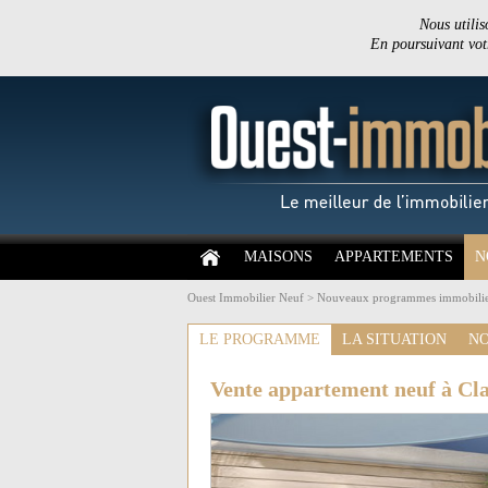
Nous utilis
En poursuivant votr
MAISONS
APPARTEMENTS
N
Ouest Immobilier Neuf
>
Nouveaux programmes immobilie
LE PROGRAMME
LA SITUATION
NO
Vente appartement neuf à Cla