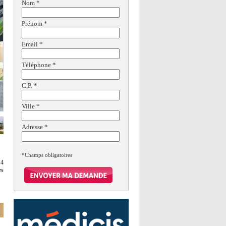
Nom
*
Prénom
*
Email
*
Téléphone
*
C.P.
*
Ville
*
Adresse
*
*Champs obligatoires
 4
es