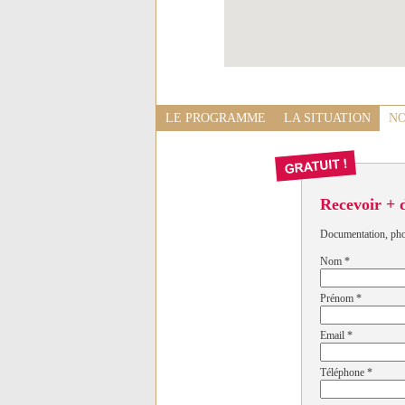
LE PROGRAMME
LA SITUATION
NO
Recevoir + 
Documentation, photo
Nom
*
Prénom
*
Email
*
Téléphone
*