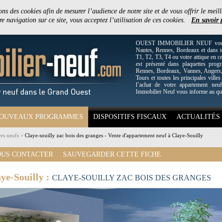
ons des cookies afin de mesurer l’audience de notre site et de vous offrir le meill
e navigation sur ce site, vous acceptez l’utilisation de ces cookies.
En savoir 
OUEST IMMOBILIER NEUF vous off
Nantes, Rennes, Bordeaux et dans to
T1, T2, T3, T4 ou votre attique en c
est présenté dans plaquettes pro
Rennes, Bordeaux, Vannes, Angers, 
Tours et toutes les principales villes
l’achat de votre appartement neuf
Immobilier Neuf vous informe au qu
OUVEAUX PROGRAMMES
DISPOSITIFS FISCAUX
ACTUALITÉS
rs neufs
>
Claye-souilly zac bois des granges - Vente d'appartement neuf à Claye-Souilly
US CONTACTER
SAUVEGARDER CETTE FICHE
ye-Souilly :
CLAYE-SOUILLY ZAC BOIS DES GRANGES