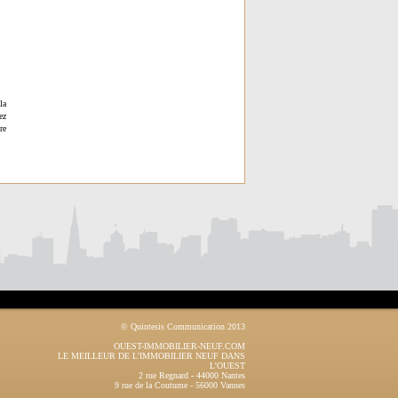
la
ez
re
© Quintesis Communication 2013
OUEST-IMMOBILIER-NEUF.COM
LE MEILLEUR DE L'IMMOBILIER NEUF DANS
L'OUEST
2 rue Regnard
-
44000
Nantes
9 rue de la Coutume
-
56000
Vannes