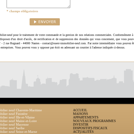
* champs obligatoires
ilier-neuf pour le traitement de votre commande et la gestion de nos relations commerciales. Conformément à 
disposez d'un droit d'accès, de rectification et de suppression des données qui vous concernent, que vous pouv
uf - 2 rue Regnard - 44000 Nantes - contact@ouest-immobilier-neuf.com. Par notre intermédiaire vous pouvez êt
 entreprises. Vous pouvez vous y opposer par écrit en adressant un courrier à l'adresse indiquée ci-dessus.
ilier neuf Charente-Maritime
ACCUEIL
ilier neuf Finistère
MAISONS
ilier neuf Ille-et-Vilaine
APPARTEMENTS
ilier neuf Maine-et-Loire
NOUVEAUX PROGRAMMES
bilier neuf Mayenne
INVESTIR
ilier neuf Sarthe
DISPOSITIFS FISCAUX
ilier neuf Seine-et-Marne
ACTUALITÉS