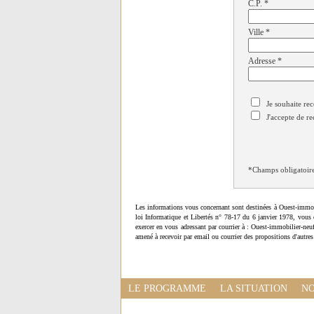
C.P.
*
Ville
*
Adresse
*
Je souhaite rec
J'accepte de re
*Champs obligatoir
Les informations vous concernant sont destinées à Ouest-immob
loi Informatique et Libertés n° 78-17 du 6 janvier 1978, vous 
exercer en vous adressant par courrier à : Ouest-immobilier-ne
amené à recevoir par email ou courrier des propositions d'autres
LE PROGRAMME
LA SITUATION
NO