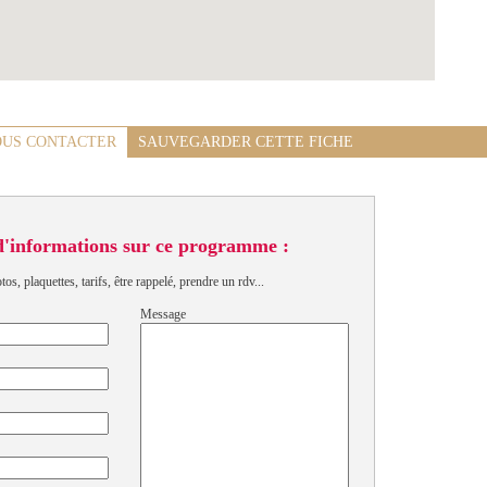
US CONTACTER
SAUVEGARDER CETTE FICHE
d'informations sur ce programme :
s, plaquettes, tarifs, être rappelé, prendre un rdv...
Message