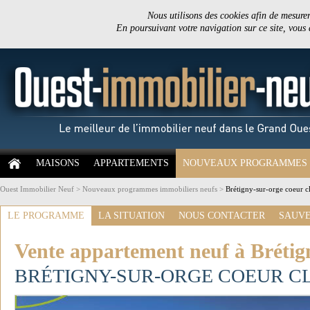
Nous utilisons des cookies afin de mesurer 
En poursuivant votre navigation sur ce site, vous
MAISONS
APPARTEMENTS
NOUVEAUX PROGRAMMES
Ouest Immobilier Neuf
>
Nouveaux programmes immobiliers neufs
>
Brétigny-sur-orge coeur c
LE PROGRAMME
LA SITUATION
NOUS CONTACTER
SAUVE
Vente appartement neuf à Brétig
BRÉTIGNY-SUR-ORGE COEUR C