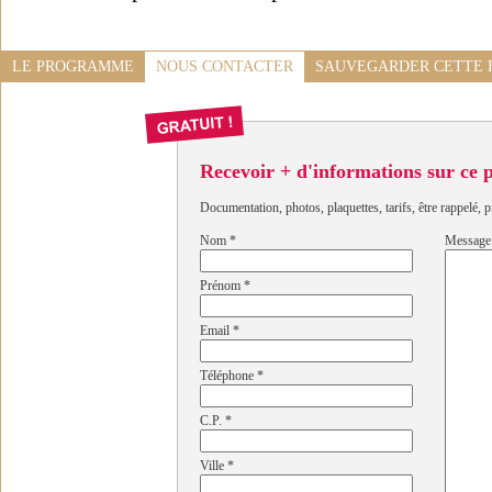
LE PROGRAMME
NOUS CONTACTER
SAUVEGARDER CETTE 
Recevoir + d'informations sur ce
Documentation, photos, plaquettes, tarifs, être rappelé, p
Nom
*
Message
Prénom
*
Email
*
Téléphone
*
C.P.
*
Ville
*