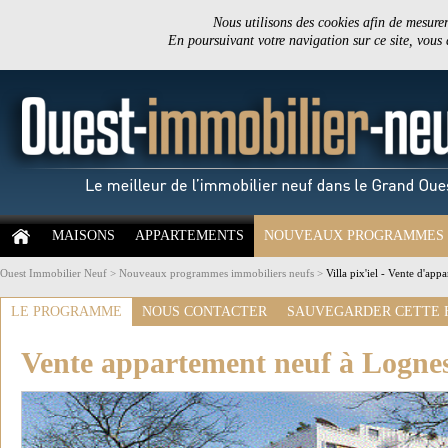
Nous utilisons des cookies afin de mesurer 
En poursuivant votre navigation sur ce site, vous
MAISONS
APPARTEMENTS
NOUVEAUX PROGRAMMES
Ouest Immobilier Neuf
>
Nouveaux programmes immobiliers neufs
>
Villa pix'iel - Vente d'ap
LE PROGRAMME
NOUS CONTACTER
SAUVEGARDER CETTE 
Vente appartement neuf à Logne