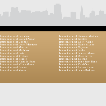
Immobilier neuf Calvados
Immobilier neuf Charente-Maritime
Immobilier neuf Côtes-d'Armor
Immobilier neuf Finistère
Immobilier neuf Gironde
Immobilier neuf Ille-et-Vilaine
Immobilier neuf Loire-Atlantique
Immobilier neuf Maine-et-Loire
Immobilier neuf Manche
Immobilier neuf Mayenne
Immobilier neuf Morbihan
Immobilier neuf Sarthe
Immobilier neuf Paris
Immobilier neuf Seine-et-Marne
Immobilier neuf Yvelines
Immobilier neuf Deux-Sèvres
Immobilier neuf Vendée
Immobilier neuf Essonne
Immobilier neuf Hauts-de-Seine
Immobilier neuf Seine-Saint-Denis
Immobilier neuf Val-de-Marne
Immobilier neuf Val-d'Oise
Immobilier neuf Landes
Immobilier neuf Indre-et-Loire
Immobilier neuf Vienne
Immobilier neuf Seine-Maritime