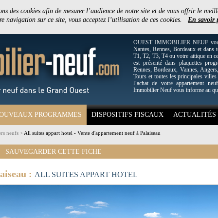
ons des cookies afin de mesurer l’audience de notre site et de vous offrir le meill
e navigation sur ce site, vous acceptez l’utilisation de ces cookies.
En savoir 
OUEST IMMOBILIER NEUF vous off
Nantes, Rennes, Bordeaux et dans to
T1, T2, T3, T4 ou votre attique en c
est présenté dans plaquettes pro
Rennes, Bordeaux, Vannes, Angers, 
Tours et toutes les principales villes
l’achat de votre appartement neuf
Immobilier Neuf vous informe au qu
OUVEAUX PROGRAMMES
DISPOSITIFS FISCAUX
ACTUALITÉS
rs neufs
>
All suites appart hotel - Vente d'appartement neuf à Palaiseau
SAUVEGARDER CETTE FICHE
aiseau :
ALL SUITES APPART HOTEL