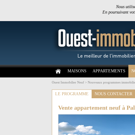
Nous utilis
En poursuivant votr
MAISONS
APPARTEMENTS
N
Ouest Immobilier Neuf
>
Nouveaux programmes immobilie
LE PROGRAMME
NOUS CONTACTER
Vente appartement neuf à Pal