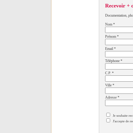
Recevoir + 
Documentation, photo
Nom
*
Prénom
*
Email
*
Téléphone
*
C.P.
*
Ville
*
Adresse
*
Je souhaite rec
J'accepte de re