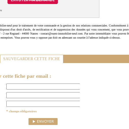
es
ilier-neuf pour le traitement de votre commande et la gestion de nos relations commerciales. Conformément à 
disposez d'un droit d'accès, de rectification et de suppression des données qui vous concernent, que vous pouv
uf - 2 rue Regnard - 44000 Nantes - contact@ouest-immobilier-neuf.com. Par notre intermédiaire vous pouvez êt
 entreprises. Vous pouvez vous y opposer par écrit en adressant un courrier à l'adresse indiquée ci-dessus.
SAUVEGARDER CETTE FICHE
cette fiche par email :
* champs obligatoires