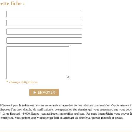
ette fiche :
* champs obligatoires
ilier-neuf pour le traitement de votre commande et la gestion de nos relations commerciales. Conformément à 
disposez d'un droit d'accès, de rectification et de suppression des données qui vous concernent, que vous pouv
uf - 2 rue Regnard - 44000 Nantes - contact@ouest-immobilier-neuf.com. Par notre intermédiaire vous pouvez êt
 entreprises. Vous pouvez vous y opposer par écrit en adressant un courrier à l'adresse indiquée ci-dessus.