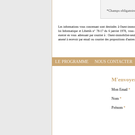
*Champs obligatoir
Les informations vous concernant sont destinées à Ouest-immob
loi Informatique et Libertés n° 78-17 du 6 janvier 1978, vous 
exercer en vous adressant par courrier à : Ouest-immobilier-ne
amené à recevoir par email ou courrier des propositions d'autres
LE PROGRAMME
NOUS CONTACTER
M'envoyer 
Mon Email
*
Nom
*
Prénom
*