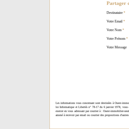
Partager c
Destinataire
*
Votre Email
*
Votre Nom
*
Votre Prénom
*
Votre Message
Les informations vous concernant sont destinées à Ouest-immob
loi Informatique et Libertés n° 78-17 du 6 janvier 1978, vous 
exercer en vous adressant par courrier à : Ouest-immobilier-ne
amené à recevoir par email ou courrier des propositions d'autres