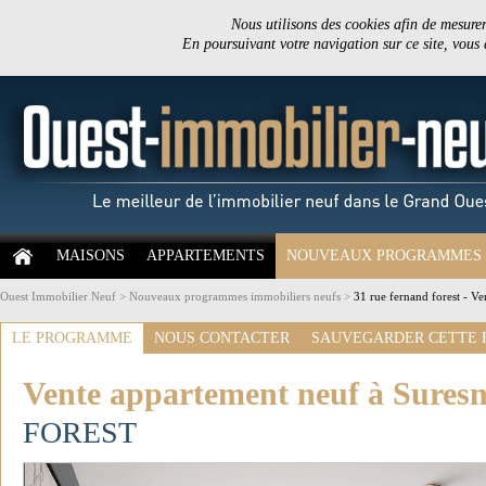
Nous utilisons des cookies afin de mesurer 
En poursuivant votre navigation sur ce site, vous
MAISONS
APPARTEMENTS
NOUVEAUX PROGRAMMES
Ouest Immobilier Neuf
>
Nouveaux programmes immobiliers neufs
>
31 rue fernand forest - V
LE PROGRAMME
NOUS CONTACTER
SAUVEGARDER CETTE 
Vente appartement neuf à Suresn
FOREST