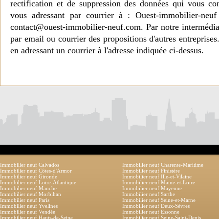
rectification et de suppression des données qui vous c
vous adressant par courrier à : Ouest-immobilier-ne
contact@ouest-immobilier-neuf.com. Par notre intermédia
par email ou courrier des propositions d'autres entreprise
en adressant un courrier à l'adresse indiquée ci-dessus.
Immobilier neuf Calvados
Immobilier neuf Charente-Maritime
Immobilier neuf Côtes-d'Armor
Immobilier neuf Finistère
Immobilier neuf Gironde
Immobilier neuf Ille-et-Vilaine
Immobilier neuf Loire-Atlantique
Immobilier neuf Maine-et-Loire
Immobilier neuf Manche
Immobilier neuf Mayenne
Immobilier neuf Morbihan
Immobilier neuf Sarthe
Immobilier neuf Paris
Immobilier neuf Seine-et-Marne
Immobilier neuf Yvelines
Immobilier neuf Deux-Sèvres
Immobilier neuf Vendée
Immobilier neuf Essonne
Immobilier neuf Hauts-de-Seine
Immobilier neuf Seine-Saint-Denis