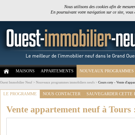
Nous utilisons des cookies afin de mesurer 
En poursuivant votre navigation sur ce site, vous
MAISONS
APPARTEMENTS
NOUVEAUX PROGRAMMES
Ouest Immobilier Neuf
>
Nouveaux programmes immobiliers neufs
>
Cours coty - Vente d'appa
LE PROGRAMME
NOUS CONTACTER
SAUVEGARDER CETTE 
Vente appartement neuf à Tours 