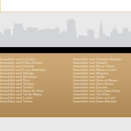
Immobilier neuf Calvados
Immobilier neuf Charente-Maritime
Immobilier neuf Côtes-d'Armor
Immobilier neuf Finistère
Immobilier neuf Gironde
Immobilier neuf Ille-et-Vilaine
Immobilier neuf Loire-Atlantique
Immobilier neuf Maine-et-Loire
Immobilier neuf Manche
Immobilier neuf Mayenne
Immobilier neuf Morbihan
Immobilier neuf Sarthe
Immobilier neuf Paris
Immobilier neuf Seine-et-Marne
Immobilier neuf Yvelines
Immobilier neuf Deux-Sèvres
Immobilier neuf Vendée
Immobilier neuf Essonne
Immobilier neuf Hauts-de-Seine
Immobilier neuf Seine-Saint-Denis
Immobilier neuf Val-de-Marne
Immobilier neuf Val-d'Oise
Immobilier neuf Landes
Immobilier neuf Indre-et-Loire
Immobilier neuf Vienne
Immobilier neuf Seine-Maritime