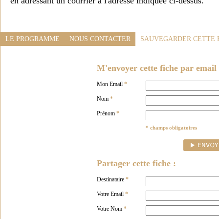
en adressant un courrier à l'adresse indiquée ci-dessus.
LE PROGRAMME
NOUS CONTACTER
SAUVEGARDER CETTE 
M'envoyer cette fiche par email 
Mon Email
*
Nom
*
Prénom
*
* champs obligatoires
Partager cette fiche :
Destinataire
*
Votre Email
*
Votre Nom
*