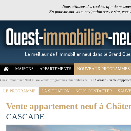
Nous utilisons des cookies afin de mesurer 
En poursuivant votre navigation sur ce site, vous
MAISONS
APPARTEMENTS
NOUVEAUX PROGRAMMES
Ouest Immobilier Neuf
>
Nouveaux programmes immobiliers neufs
>
Cascade - Vente d'appart
LE PROGRAMME
LA SITUATION
NOUS CONTACTER
SAUVE
Vente appartement neuf à Châte
CASCADE