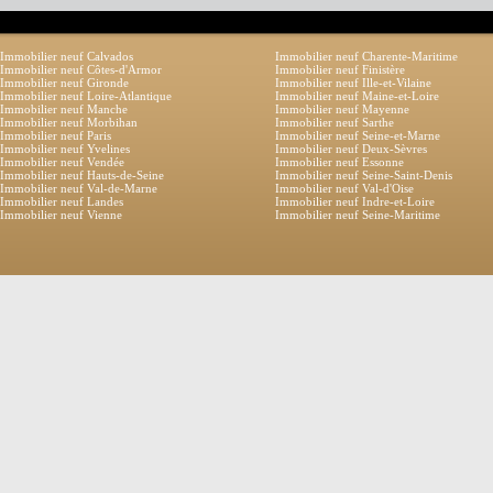
Immobilier neuf Calvados
Immobilier neuf Charente-Maritime
Immobilier neuf Côtes-d'Armor
Immobilier neuf Finistère
Immobilier neuf Gironde
Immobilier neuf Ille-et-Vilaine
Immobilier neuf Loire-Atlantique
Immobilier neuf Maine-et-Loire
Immobilier neuf Manche
Immobilier neuf Mayenne
Immobilier neuf Morbihan
Immobilier neuf Sarthe
Immobilier neuf Paris
Immobilier neuf Seine-et-Marne
Immobilier neuf Yvelines
Immobilier neuf Deux-Sèvres
Immobilier neuf Vendée
Immobilier neuf Essonne
Immobilier neuf Hauts-de-Seine
Immobilier neuf Seine-Saint-Denis
Immobilier neuf Val-de-Marne
Immobilier neuf Val-d'Oise
Immobilier neuf Landes
Immobilier neuf Indre-et-Loire
Immobilier neuf Vienne
Immobilier neuf Seine-Maritime