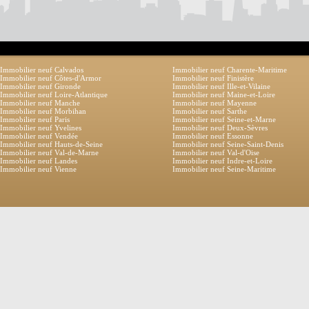
Immobilier neuf Calvados
Immobilier neuf Charente-Maritime
Immobilier neuf Côtes-d'Armor
Immobilier neuf Finistère
Immobilier neuf Gironde
Immobilier neuf Ille-et-Vilaine
Immobilier neuf Loire-Atlantique
Immobilier neuf Maine-et-Loire
Immobilier neuf Manche
Immobilier neuf Mayenne
Immobilier neuf Morbihan
Immobilier neuf Sarthe
Immobilier neuf Paris
Immobilier neuf Seine-et-Marne
Immobilier neuf Yvelines
Immobilier neuf Deux-Sèvres
Immobilier neuf Vendée
Immobilier neuf Essonne
Immobilier neuf Hauts-de-Seine
Immobilier neuf Seine-Saint-Denis
Immobilier neuf Val-de-Marne
Immobilier neuf Val-d'Oise
Immobilier neuf Landes
Immobilier neuf Indre-et-Loire
Immobilier neuf Vienne
Immobilier neuf Seine-Maritime