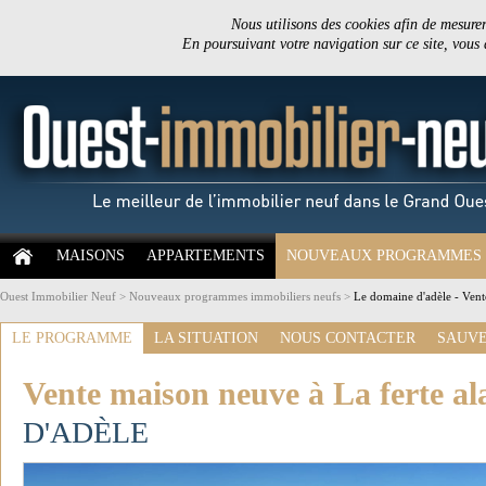
Nous utilisons des cookies afin de mesurer 
En poursuivant votre navigation sur ce site, vous
MAISONS
APPARTEMENTS
NOUVEAUX PROGRAMMES
Ouest Immobilier Neuf
>
Nouveaux programmes immobiliers neufs
>
Le domaine d'adèle - Vent
LE PROGRAMME
LA SITUATION
NOUS CONTACTER
SAUVE
Vente maison neuve à La ferte al
D'ADÈLE