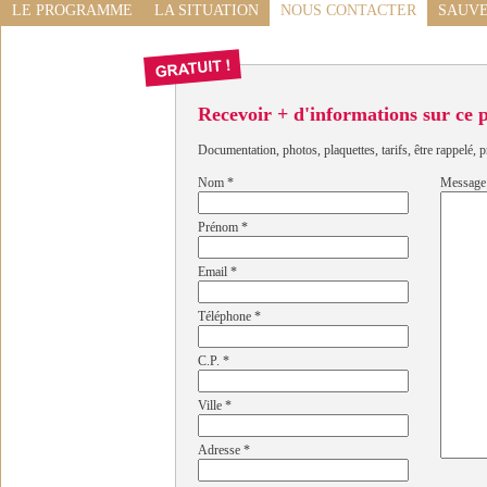
LE PROGRAMME
LA SITUATION
NOUS CONTACTER
SAUVE
Recevoir + d'informations sur ce
Documentation, photos, plaquettes, tarifs, être rappelé, p
Nom
*
Message
Prénom
*
Email
*
Téléphone
*
C.P.
*
Ville
*
Adresse
*