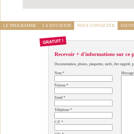
LE PROGRAMME
LA SITUATION
NOUS CONTACTER
SAUVE
Recevoir + d'informations sur ce
Documentation, photos, plaquettes, tarifs, être rappelé, p
Nom
*
Message
Prénom
*
Email
*
Téléphone
*
C.P.
*