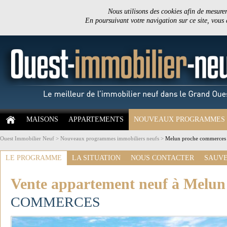
Nous utilisons des cookies afin de mesurer 
En poursuivant votre navigation sur ce site, vous
MAISONS
APPARTEMENTS
NOUVEAUX PROGRAMMES
Ouest Immobilier Neuf
>
Nouveaux programmes immobiliers neufs
>
Melun proche commerces -
LE PROGRAMME
LA SITUATION
NOUS CONTACTER
SAUVE
Vente appartement neuf à Melun
COMMERCES