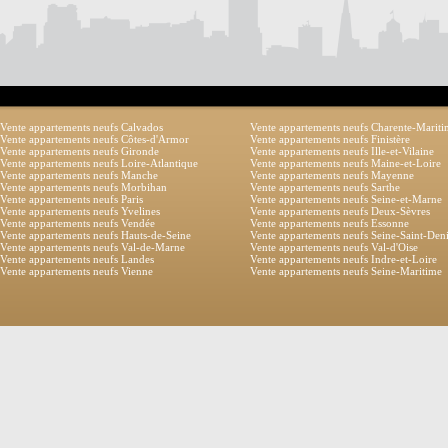
Vente appartements neufs Calvados
Vente appartements neufs Charente-Marit
Vente appartements neufs Côtes-d'Armor
Vente appartements neufs Finistère
Vente appartements neufs Gironde
Vente appartements neufs Ille-et-Vilaine
Vente appartements neufs Loire-Atlantique
Vente appartements neufs Maine-et-Loire
Vente appartements neufs Manche
Vente appartements neufs Mayenne
Vente appartements neufs Morbihan
Vente appartements neufs Sarthe
Vente appartements neufs Paris
Vente appartements neufs Seine-et-Marne
Vente appartements neufs Yvelines
Vente appartements neufs Deux-Sèvres
Vente appartements neufs Vendée
Vente appartements neufs Essonne
Vente appartements neufs Hauts-de-Seine
Vente appartements neufs Seine-Saint-Den
Vente appartements neufs Val-de-Marne
Vente appartements neufs Val-d'Oise
Vente appartements neufs Landes
Vente appartements neufs Indre-et-Loire
Vente appartements neufs Vienne
Vente appartements neufs Seine-Maritime