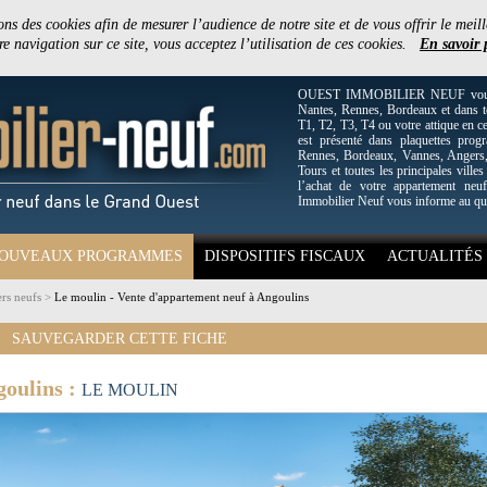
ons des cookies afin de mesurer l’audience de notre site et de vous offrir le meill
e navigation sur ce site, vous acceptez l’utilisation de ces cookies.
En savoir 
OUEST IMMOBILIER NEUF vous off
Nantes, Rennes, Bordeaux et dans to
T1, T2, T3, T4 ou votre attique en c
est présenté dans plaquettes pro
Rennes, Bordeaux, Vannes, Angers, 
Tours et toutes les principales villes
l’achat de votre appartement neuf
Immobilier Neuf vous informe au qu
OUVEAUX PROGRAMMES
DISPOSITIFS FISCAUX
ACTUALITÉS
rs neufs
>
Le moulin - Vente d'appartement neuf à Angoulins
SAUVEGARDER CETTE FICHE
goulins :
LE MOULIN