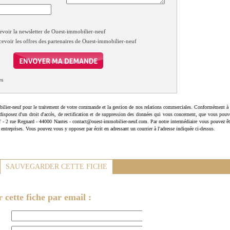
evoir la newsletter de Ouest-immobilier-neuf
cevoir les offres des partenaires de Ouest-immobilier-neuf
es
ilier-neuf pour le traitement de votre commande et la gestion de nos relations commerciales. Conformément à 
disposez d'un droit d'accès, de rectification et de suppression des données qui vous concernent, que vous pouv
uf - 2 rue Regnard - 44000 Nantes - contact@ouest-immobilier-neuf.com. Par notre intermédiaire vous pouvez êt
 entreprises. Vous pouvez vous y opposer par écrit en adressant un courrier à l'adresse indiquée ci-dessus.
SAUVEGARDER CETTE FICHE
cette fiche par email :