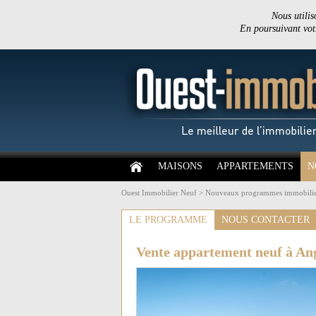
Nous utilis
En poursuivant votr
MAISONS
APPARTEMENTS
N
Ouest Immobilier Neuf
>
Nouveaux programmes immobilie
LE PROGRAMME
NOUS CONTACTER
Vente appartement neuf à An