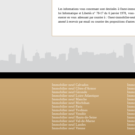
Les informations vous concernant sont destinées à Ouest-immob
loi Informatique et Libertés n° 78-17 du 6 janvier 1978, vous 
exercer en vous adressant par courrier à : Ouest-immobilier-ne
amené à recevoir par email ou courrier des propositions d'autres
Immobilier neuf Calvados
Immob
Immobilier neuf Côtes-d'Armor
Immob
Immobilier neuf Gironde
Immob
Immobilier neuf Loire-Atlantique
Immob
Immobilier neuf Manche
Immo
Immobilier neuf Morbihan
Immob
Immobilier neuf Paris
Immob
Immobilier neuf Yvelines
Immob
Immobilier neuf Vendée
Immob
Immobilier neuf Hauts-de-Seine
Immob
Immobilier neuf Val-de-Marne
Immob
Immobilier neuf Landes
Immob
Immobilier neuf Vienne
Immob