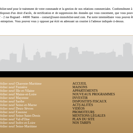
ilier-neuf pour le traitement de votre commande et la gestion de nos relations commerciales. Conformément à 
disposez d'un droit d'accès, de rectification et de suppression des données qui vous concernent, que vous pouv
uf - 2 rue Regnard - 44000 Nantes - contact@ouest-immobilier-neuf.com. Par notre intermédiaire vous pouvez êt
 entreprises. Vous pouvez vous y opposer par écrit en adressant un courrier à l'adresse indiquée ci-dessus.
ilier neuf Charente-Maritime
ACCUEIL
ilier neuf Finistère
MAISONS
ilier neuf Ille-et-Vilaine
APPARTEMENTS
ilier neuf Maine-et-Loire
NOUVEAUX PROGRAMMES
bilier neuf Mayenne
INVESTIR
ilier neuf Sarthe
DISPOSITIFS FISCAUX
ilier neuf Seine-et-Marne
ACTUALITÉS
ilier neuf Deux-Sèvres
VIDÉOS
ilier neuf Essonne
PROMOTEURS
ilier neuf Seine-Saint-Denis
MENTIONS LÉGALES
ilier neuf Val-d'Oise
PLAN DU SITE
ilier neuf Indre-et-Loire
NOS TARIFS
ilier neuf Seine-Maritime