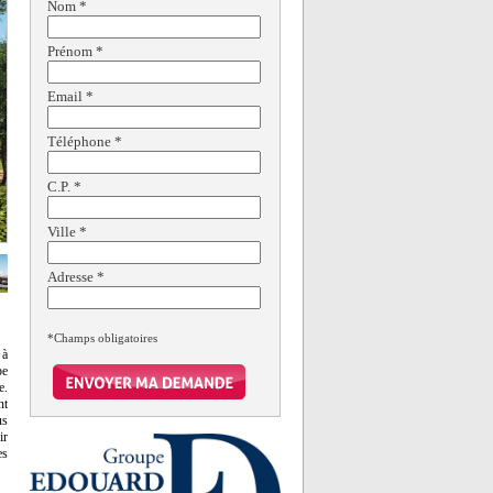
Nom
*
Prénom
*
Email
*
Téléphone
*
C.P.
*
Ville
*
Adresse
*
*Champs obligatoires
 à
pe
e.
nt
us
ir
es