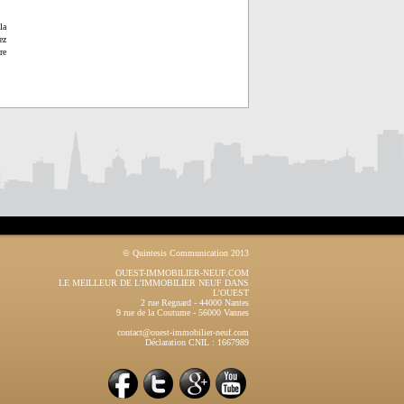
la
ez
re
© Quintesis Communication 2013
OUEST-IMMOBILIER-NEUF.COM
LE MEILLEUR DE L'IMMOBILIER NEUF DANS
L'OUEST
2 rue Regnard
-
44000
Nantes
9 rue de la Coutume
-
56000
Vannes
contact@ouest-immobilier-neuf.com
Déclaration CNIL : 1667989