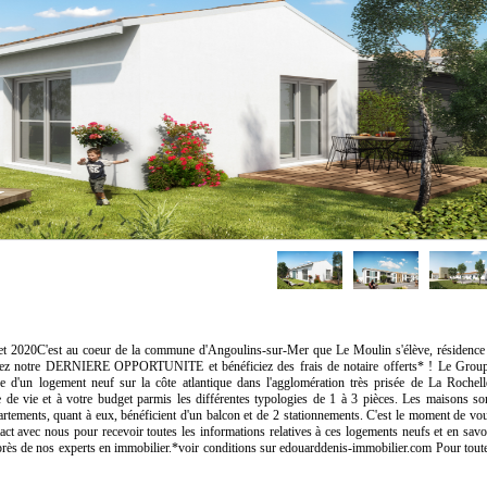
020C'est au coeur de la commune d'Angoulins-sur-Mer que Le Moulin s'élève, résidence
sitez notre DERNIERE OPPORTUNITE et bénéficiez des frais de notaire offerts* ! Le Grou
 d'un logement neuf sur la côte atlantique dans l'agglomération très prisée de La Rochell
de vie et à votre budget parmis les différentes typologies de 1 à 3 pièces. Les maisons so
partements, quant à eux, bénéficient d'un balcon et de 2 stationnements. C'est le moment de vo
ct avec nous pour recevoir toutes les informations relatives à ces logements neufs et en savo
auprès de nos experts en immobilier.*voir conditions sur edouarddenis-immobilier.com Pour tout