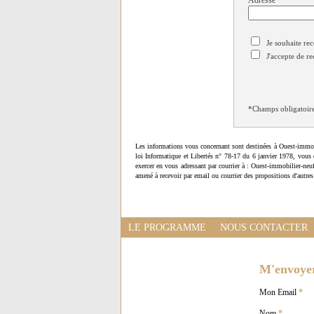
Adresse
*
Je souhaite rec
J'accepte de re
*Champs obligatoir
Les informations vous concernant sont destinées à Ouest-immob
loi Informatique et Libertés n° 78-17 du 6 janvier 1978, vous 
exercer en vous adressant par courrier à : Ouest-immobilier-ne
amené à recevoir par email ou courrier des propositions d'autres
LE PROGRAMME
NOUS CONTACTER
M'envoyer 
Mon Email
*
Nom
*