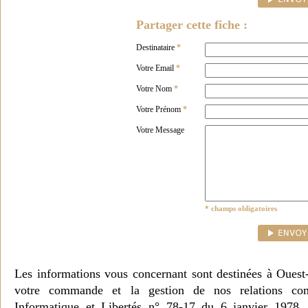
Partager cette fiche :
Destinataire
*
Votre Email
*
Votre Nom
*
Votre Prénom
*
Votre Message
* champs obligatoires
Les informations vous concernant sont destinées à Ouest
votre commande et la gestion de nos relations co
Informatique et Libertés n° 78-17 du 6 janvier 1978, 