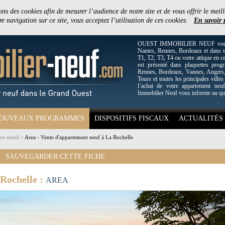
ons des cookies afin de mesurer l’audience de notre site et de vous offrir le meill
e navigation sur ce site, vous acceptez l’utilisation de ces cookies.
En savoir 
OUEST IMMOBILIER NEUF vous off
Nantes, Rennes, Bordeaux et dans to
T1, T2, T3, T4 ou votre attique en c
est présenté dans plaquettes pro
Rennes, Bordeaux, Vannes, Angers, 
Tours et toutes les principales villes
l’achat de votre appartement neuf
Immobilier Neuf vous informe au qu
OUVEAUX PROGRAMMES
DISPOSITIFS FISCAUX
ACTUALITÉS
rs neufs
>
Area - Vente d'appartement neuf à La Rochelle
SAUVEGARDER CETTE FICHE
Rochelle :
AREA