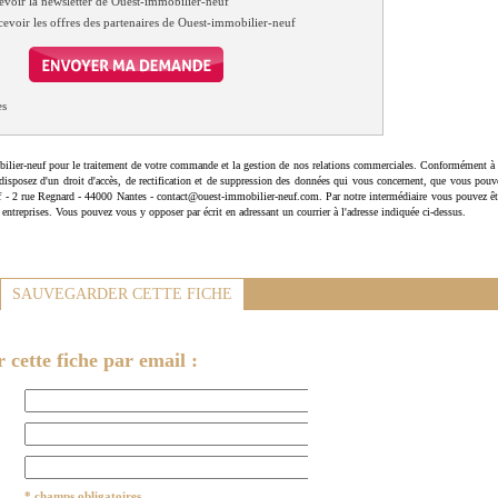
evoir la newsletter de Ouest-immobilier-neuf
cevoir les offres des partenaires de Ouest-immobilier-neuf
es
ilier-neuf pour le traitement de votre commande et la gestion de nos relations commerciales. Conformément à 
disposez d'un droit d'accès, de rectification et de suppression des données qui vous concernent, que vous pouv
uf - 2 rue Regnard - 44000 Nantes - contact@ouest-immobilier-neuf.com. Par notre intermédiaire vous pouvez êt
 entreprises. Vous pouvez vous y opposer par écrit en adressant un courrier à l'adresse indiquée ci-dessus.
SAUVEGARDER CETTE FICHE
cette fiche par email :
* champs obligatoires