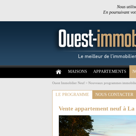
Nous utilis
En poursuivant votr
MAISONS
APPARTEMENTS
N
Ouest Immobilier Neuf
>
Nouveaux programmes immobilie
LE PROGRAMME
NOUS CONTACTER
Vente appartement neuf à La 