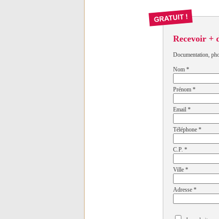
Recevoir + 
Documentation, photo
Nom
*
Prénom
*
Email
*
Téléphone
*
C.P.
*
Ville
*
Adresse
*