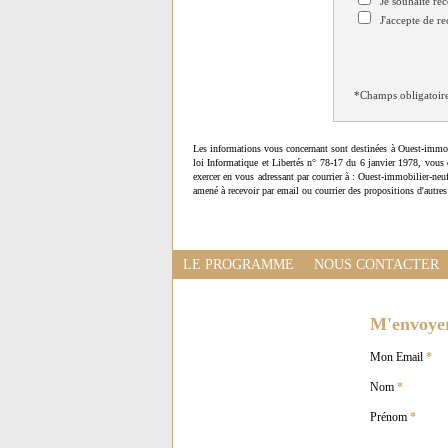
Je souhaite rec
J'accepte de re
*Champs obligatoir
Les informations vous concernant sont destinées à Ouest-immob
loi Informatique et Libertés n° 78-17 du 6 janvier 1978, vous 
exercer en vous adressant par courrier à : Ouest-immobilier-ne
amené à recevoir par email ou courrier des propositions d'autres
LE PROGRAMME
NOUS CONTACTER
M'envoyer 
Mon Email
*
Nom
*
Prénom
*