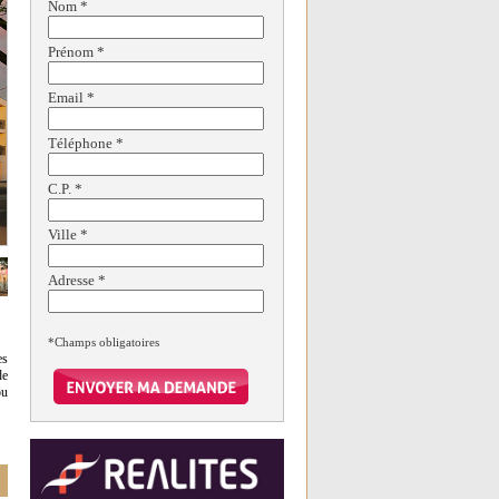
Nom
*
Prénom
*
Email
*
Téléphone
*
C.P.
*
Ville
*
Adresse
*
*Champs obligatoires
es
de
ou