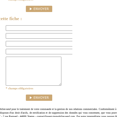
ette fiche :
* champs obligatoires
ilier-neuf pour le traitement de votre commande et la gestion de nos relations commerciales. Conformément à 
disposez d'un droit d'accès, de rectification et de suppression des données qui vous concernent, que vous pouv
uf - 2 rue Regnard - 44000 Nantes - contact@ouest-immobilier-neuf.com. Par notre intermédiaire vous pouvez êt