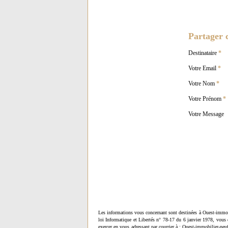
Partager c
Destinataire
*
Votre Email
*
Votre Nom
*
Votre Prénom
*
Votre Message
Les informations vous concernant sont destinées à Ouest-immob
loi Informatique et Libertés n° 78-17 du 6 janvier 1978, vous 
exercer en vous adressant par courrier à : Ouest-immobilier-ne