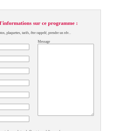
d'informations sur ce programme :
s, plaquettes, tarifs, être rappelé, prendre un rdv...
Message