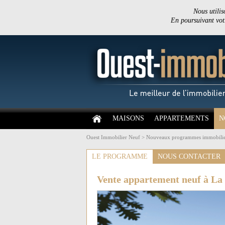
Nous utilis
En poursuivant votr
MAISONS
APPARTEMENTS
N
Ouest Immobilier Neuf
>
Nouveaux programmes immobilie
LE PROGRAMME
NOUS CONTACTER
Vente appartement neuf à La 