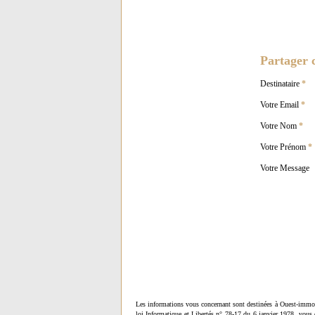
Partager c
Destinataire
*
Votre Email
*
Votre Nom
*
Votre Prénom
*
Votre Message
Les informations vous concernant sont destinées à Ouest-immob
loi Informatique et Libertés n° 78-17 du 6 janvier 1978, vous 