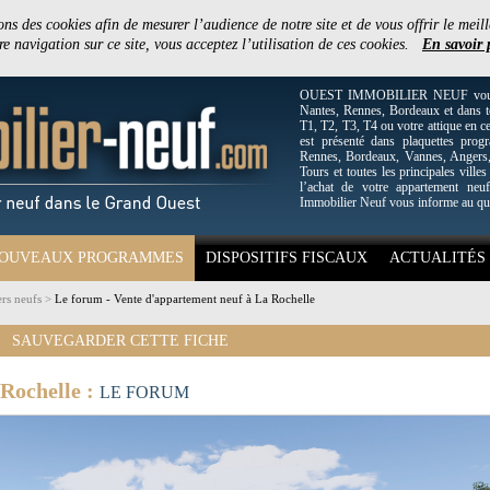
ons des cookies afin de mesurer l’audience de notre site et de vous offrir le meill
e navigation sur ce site, vous acceptez l’utilisation de ces cookies.
En savoir 
OUEST IMMOBILIER NEUF vous off
Nantes, Rennes, Bordeaux et dans to
T1, T2, T3, T4 ou votre attique en c
est présenté dans plaquettes pro
Rennes, Bordeaux, Vannes, Angers, 
Tours et toutes les principales villes
l’achat de votre appartement neuf
Immobilier Neuf vous informe au qu
OUVEAUX PROGRAMMES
DISPOSITIFS FISCAUX
ACTUALITÉS
rs neufs
>
Le forum - Vente d'appartement neuf à La Rochelle
SAUVEGARDER CETTE FICHE
Rochelle :
LE FORUM