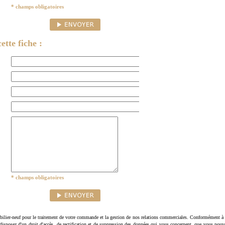
* champs obligatoires
ette fiche :
* champs obligatoires
ilier-neuf pour le traitement de votre commande et la gestion de nos relations commerciales. Conformément à 
disposez d'un droit d'accès, de rectification et de suppression des données qui vous concernent, que vous pouv