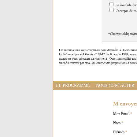
Je souhaite rec
J'accepte de re
*Champs obligatoir
Les informations vous concernant sont destinées à Ouest-immob
loi Informatique et Libertés n° 78-17 du 6 janvier 1978, vous 
exercer en vous adressant par courrier à : Ouest-immobilier-ne
amené à recevoir par email ou courrier des propositions d'autres
LE PROGRAMME
NOUS CONTACTER
M'envoyer 
Mon Email
*
Nom
*
Prénom
*