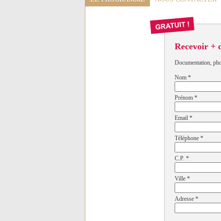
Recevoir + 
Documentation, photo
Nom
*
Prénom
*
Email
*
Téléphone
*
C.P.
*
Ville
*
Adresse
*