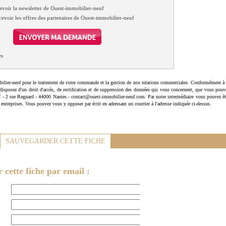
evoir la newsletter de Ouest-immobilier-neuf
cevoir les offres des partenaires de Ouest-immobilier-neuf
es
ilier-neuf pour le traitement de votre commande et la gestion de nos relations commerciales. Conformément à 
disposez d'un droit d'accès, de rectification et de suppression des données qui vous concernent, que vous pouv
uf - 2 rue Regnard - 44000 Nantes - contact@ouest-immobilier-neuf.com. Par notre intermédiaire vous pouvez êt
 entreprises. Vous pouvez vous y opposer par écrit en adressant un courrier à l'adresse indiquée ci-dessus.
SAUVEGARDER CETTE FICHE
cette fiche par email :