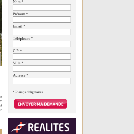
Nom
*
Prénom
*
Email
*
Téléphone
*
C.P.
*
Ville
*
Adresse
*
*Champs obligatoires
un
ce
nt
ue