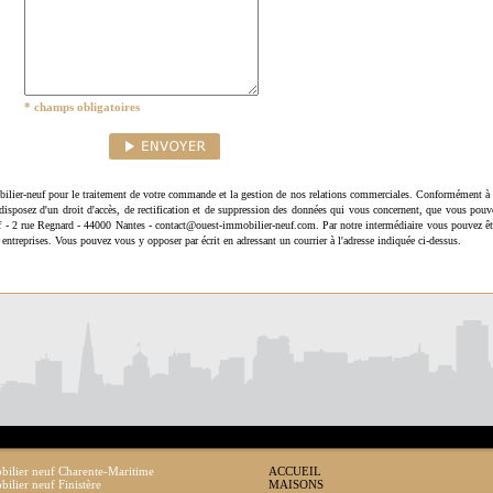
* champs obligatoires
ilier-neuf pour le traitement de votre commande et la gestion de nos relations commerciales. Conformément à 
disposez d'un droit d'accès, de rectification et de suppression des données qui vous concernent, que vous pouv
uf - 2 rue Regnard - 44000 Nantes - contact@ouest-immobilier-neuf.com. Par notre intermédiaire vous pouvez êt
 entreprises. Vous pouvez vous y opposer par écrit en adressant un courrier à l'adresse indiquée ci-dessus.
ilier neuf Charente-Maritime
ACCUEIL
ilier neuf Finistère
MAISONS