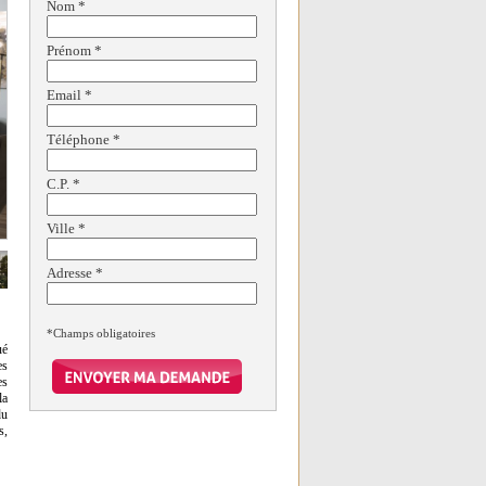
Nom
*
Prénom
*
Email
*
Téléphone
*
C.P.
*
Ville
*
Adresse
*
*Champs obligatoires
ué
es
es
la
du
s,