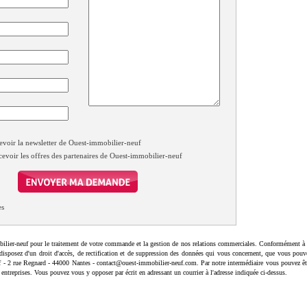
evoir la newsletter de Ouest-immobilier-neuf
cevoir les offres des partenaires de Ouest-immobilier-neuf
es
ilier-neuf pour le traitement de votre commande et la gestion de nos relations commerciales. Conformément à 
disposez d'un droit d'accès, de rectification et de suppression des données qui vous concernent, que vous pouv
uf - 2 rue Regnard - 44000 Nantes - contact@ouest-immobilier-neuf.com. Par notre intermédiaire vous pouvez êt
 entreprises. Vous pouvez vous y opposer par écrit en adressant un courrier à l'adresse indiquée ci-dessus.