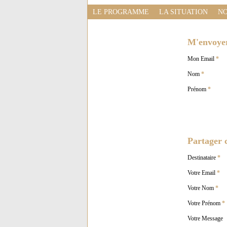
LE PROGRAMME
LA SITUATION
NO
M'envoyer 
Mon Email
*
Nom
*
Prénom
*
Partager c
Destinataire
*
Votre Email
*
Votre Nom
*
Votre Prénom
*
Votre Message