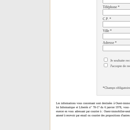
Téléphone
*
C.P.
*
Ville
*
Adresse
*
Je souhaite rec
J'accepte de re
*Champs obligatoir
Les informations vous concernant sont destinées à Ouest-immob
loi Informatique et Libertés n° 78-17 du 6 janvier 1978, vous 
exercer en vous adressant par courrier à : Ouest-immobilier-ne
amené à recevoir par email ou courrier des propositions d'autres