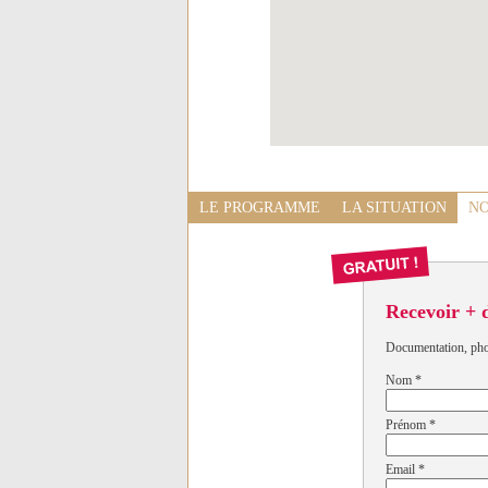
LE PROGRAMME
LA SITUATION
NO
Recevoir + 
Documentation, photo
Nom
*
Prénom
*
Email
*