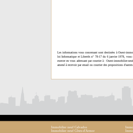
Les informations vous concernant sont destinées à Ouest-immob
loi Informatique et Libertés n° 78-17 du 6 janvier 1978, vous 
exercer en vous adressant par courrier à : Ouest-immobilier-ne
amené à recevoir par email ou courrier des propositions d'autres
Immobilier neuf Calvados
Immob
Immobilier neuf Côtes-d'Armor
Immob