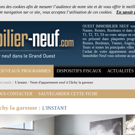
ons des cookies afin de mesurer l’audience de notre site et de vous offrir le meill
e navigation sur ce site, vous acceptez l’utilisation de ces cookies.
En savoir 
OUEST IMMOBILIER NEUF vous off
Nantes, Rennes, Bordeaux et dans to
T1, T2, T3, T4 ou votre attique en c
est présenté dans plaquettes pro
Rennes, Bordeaux, Vannes, Angers, 
Tours et toutes les principales villes
l’achat de votre appartement neuf
Immobilier Neuf vous informe au qu
OUVEAUX PROGRAMMES
DISPOSITIFS FISCAUX
ACTUALITÉS
rs neufs
>
L'instant - Vente d'appartement neuf à Clichy la garenne
US CONTACTER
SAUVEGARDER CETTE FICHE
chy la garenne :
L'INSTANT