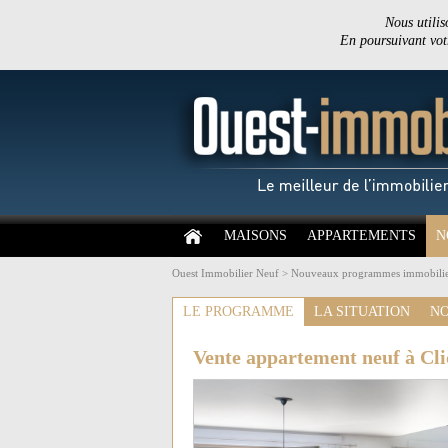
Nous utilis
En poursuivant votr
MAISONS
APPARTEMENTS
N
Ouest Immobilier Neuf
>
Nouveaux programmes immobilie
LE PROGRAMME
LA SITUATION
NO
Vente appartement neuf à Cli