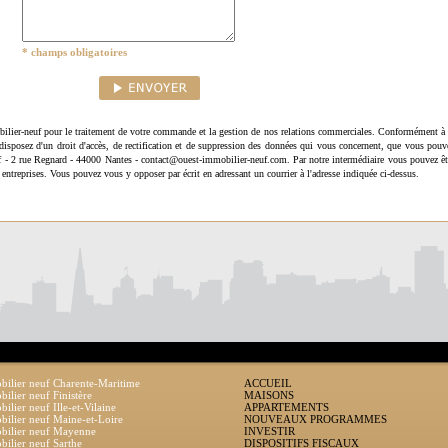
* champs obligatoires
ilier-neuf pour le traitement de votre commande et la gestion de nos relations commerciales. Conformément à 
disposez d'un droit d'accès, de rectification et de suppression des données qui vous concernent, que vous pouv
uf - 2 rue Regnard - 44000 Nantes - contact@ouest-immobilier-neuf.com. Par notre intermédiaire vous pouvez êt
 entreprises. Vous pouvez vous y opposer par écrit en adressant un courrier à l'adresse indiquée ci-dessus.
ilier neuf Charente-Maritime
ACCUEIL
ilier neuf Finistère
MAISONS
ilier neuf Ille-et-Vilaine
APPARTEMENTS
ilier neuf Maine-et-Loire
NOUVEAUX PROGRAMMES
bilier neuf Mayenne
INVESTIR
ilier neuf Sarthe
DISPOSITIFS FISCAUX