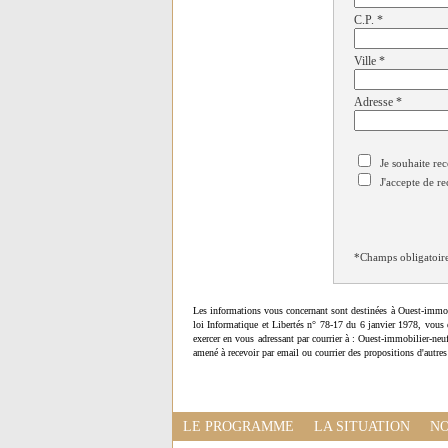
C.P.
*
Ville
*
Adresse
*
Je souhaite rec
J'accepte de re
*Champs obligatoir
Les informations vous concernant sont destinées à Ouest-immob
loi Informatique et Libertés n° 78-17 du 6 janvier 1978, vous 
exercer en vous adressant par courrier à : Ouest-immobilier-ne
amené à recevoir par email ou courrier des propositions d'autres
LE PROGRAMME
LA SITUATION
NO