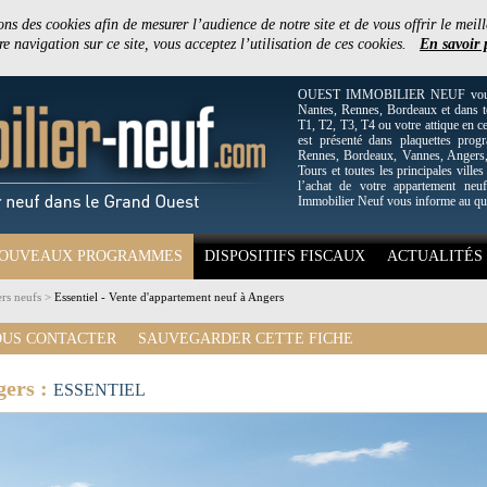
ons des cookies afin de mesurer l’audience de notre site et de vous offrir le meill
e navigation sur ce site, vous acceptez l’utilisation de ces cookies.
En savoir 
OUEST IMMOBILIER NEUF vous off
Nantes, Rennes, Bordeaux et dans to
T1, T2, T3, T4 ou votre attique en c
est présenté dans plaquettes pro
Rennes, Bordeaux, Vannes, Angers, 
Tours et toutes les principales villes
l’achat de votre appartement neuf
Immobilier Neuf vous informe au qu
OUVEAUX PROGRAMMES
DISPOSITIFS FISCAUX
ACTUALITÉS
rs neufs
>
Essentiel - Vente d'appartement neuf à Angers
US CONTACTER
SAUVEGARDER CETTE FICHE
gers :
ESSENTIEL