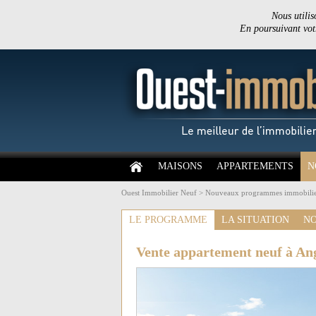
Nous utilis
En poursuivant votr
MAISONS
APPARTEMENTS
N
Ouest Immobilier Neuf
>
Nouveaux programmes immobilie
LE PROGRAMME
LA SITUATION
NO
Vente appartement neuf à An