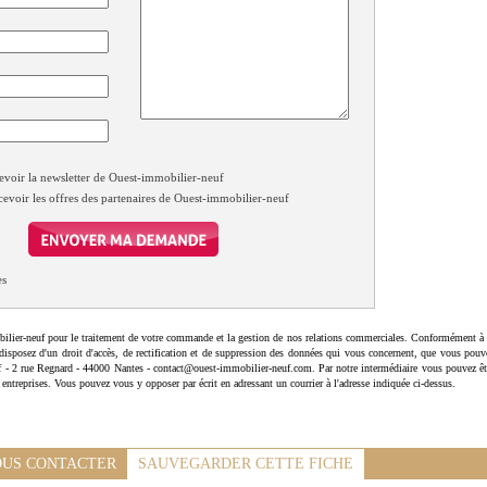
evoir la newsletter de Ouest-immobilier-neuf
cevoir les offres des partenaires de Ouest-immobilier-neuf
es
ilier-neuf pour le traitement de votre commande et la gestion de nos relations commerciales. Conformément à 
disposez d'un droit d'accès, de rectification et de suppression des données qui vous concernent, que vous pouv
uf - 2 rue Regnard - 44000 Nantes - contact@ouest-immobilier-neuf.com. Par notre intermédiaire vous pouvez êt
 entreprises. Vous pouvez vous y opposer par écrit en adressant un courrier à l'adresse indiquée ci-dessus.
US CONTACTER
SAUVEGARDER CETTE FICHE