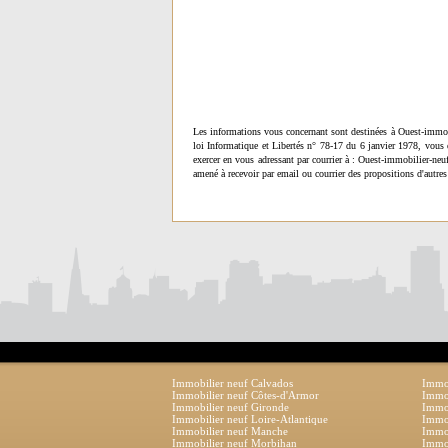
Les informations vous concernant sont destinées à Ouest-immob
loi Informatique et Libertés n° 78-17 du 6 janvier 1978, vous 
exercer en vous adressant par courrier à : Ouest-immobilier-ne
amené à recevoir par email ou courrier des propositions d'autres
Immobilier neuf Calvados
Immob
Immobilier neuf Côtes-d'Armor
Immob
Immobilier neuf Gironde
Immob
Immobilier neuf Loire-Atlantique
Immob
Immobilier neuf Manche
Immo
Immobilier neuf Morbihan
Immob