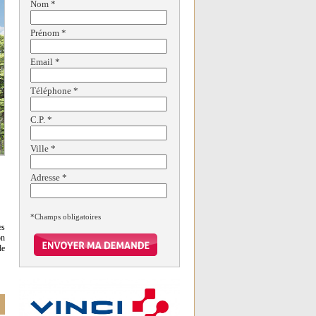
Nom
*
Prénom
*
Email
*
Téléphone
*
C.P.
*
Ville
*
Adresse
*
*Champs obligatoires
es
on
de