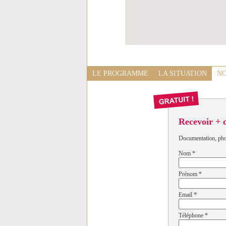
LE PROGRAMME
LA SITUATION
NO
Recevoir + 
Documentation, photo
Nom
*
Prénom
*
Email
*
Téléphone
*