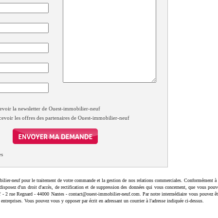
evoir la newsletter de Ouest-immobilier-neuf
cevoir les offres des partenaires de Ouest-immobilier-neuf
es
ilier-neuf pour le traitement de votre commande et la gestion de nos relations commerciales. Conformément à 
disposez d'un droit d'accès, de rectification et de suppression des données qui vous concernent, que vous pouv
uf - 2 rue Regnard - 44000 Nantes - contact@ouest-immobilier-neuf.com. Par notre intermédiaire vous pouvez êt
 entreprises. Vous pouvez vous y opposer par écrit en adressant un courrier à l'adresse indiquée ci-dessus.