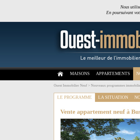
Nous utilis
En poursuivant votr
MAISONS
APPARTEMENTS
N
Ouest Immobilier Neuf
>
Nouveaux programmes immobilie
LE PROGRAMME
LA SITUATION
NO
Vente appartement neuf à Bus