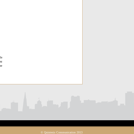
la
ez
re
© Quintesis Communication 2013