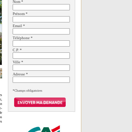
Nom
*
Prénom
*
Email
*
Téléphone
*
C.P.
*
Ville
*
Adresse
*
*Champs obligatoires
es
n,
in
e-
de
os
es