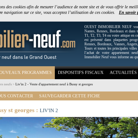
ons des cookies afin de mesurer l’audience de notre site et de vous offrir le meill
e navigation sur ce site, vous acceptez l’utilisation de ces cookies.
En savoir 
OUEST IMMOBILIER NEUF vous off
Nantes, Rennes, Bordeaux et dans to
T1, T2, T3, T4 ou votre attique en c
est présenté dans plaquettes pro
Rennes, Bordeaux, Vannes, Angers, 
Tours et toutes les principales villes
l’achat de votre appartement neuf
Immobilier Neuf vous informe au qu
OUVEAUX PROGRAMMES
DISPOSITIFS FISCAUX
ACTUALITÉS
rs neufs
>
Liv'in 2 - Vente d'appartement neuf à Bussy st georges
US CONTACTER
SAUVEGARDER CETTE FICHE
sy st georges :
LIV'IN 2