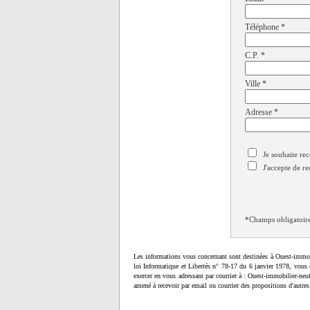
Téléphone
*
C.P.
*
Ville
*
Adresse
*
Je souhaite rec
J'accepte de re
*Champs obligatoir
Les informations vous concernant sont destinées à Ouest-immob
loi Informatique et Libertés n° 78-17 du 6 janvier 1978, vous 
exercer en vous adressant par courrier à : Ouest-immobilier-ne
amené à recevoir par email ou courrier des propositions d'autres