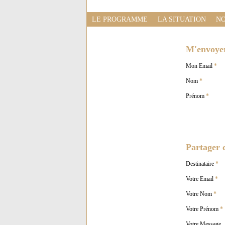
LE PROGRAMME
LA SITUATION
NO
M'envoyer 
Mon Email
*
Nom
*
Prénom
*
Partager c
Destinataire
*
Votre Email
*
Votre Nom
*
Votre Prénom
*
Votre Message