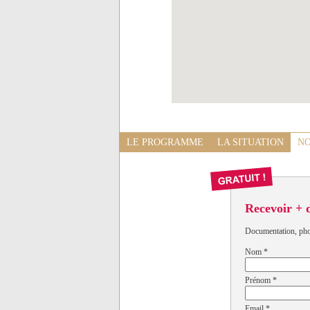
LE PROGRAMME
LA SITUATION
NO
Recevoir + 
Documentation, photo
Nom
*
Prénom
*
Email
*