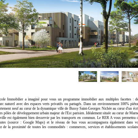
ricole Immobilier a imaginé pour vous un programme immobilier aux multiples facettes : d
rc naturel avec des espaces verts privatifs ou partagés. Dans un environnement 100% piéto
appartement neuf au cœur de la dynamique ville de Bussy Saint-Georges Nichée au cœur d'un écr
des pôles de développement urbain majeur de l'Est parisien. Idéalement située au cœur de Marn
a ville est également bien desservie par les transports en commun. Le RER A vous permettra 
inutes (source : Google Maps) et le réseau de bus vous accompagnera également dans v
tez de la proximité de toutes les commodités : commerces, services et établissements scolair