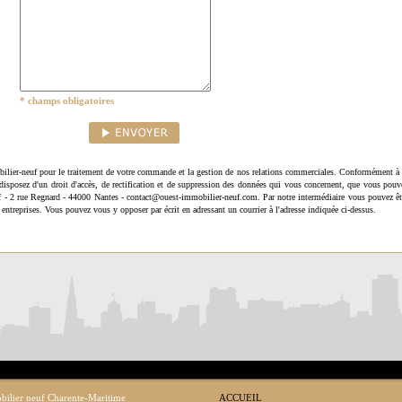
* champs obligatoires
ilier-neuf pour le traitement de votre commande et la gestion de nos relations commerciales. Conformément à 
disposez d'un droit d'accès, de rectification et de suppression des données qui vous concernent, que vous pouv
uf - 2 rue Regnard - 44000 Nantes - contact@ouest-immobilier-neuf.com. Par notre intermédiaire vous pouvez êt
 entreprises. Vous pouvez vous y opposer par écrit en adressant un courrier à l'adresse indiquée ci-dessus.
ilier neuf Charente-Maritime
ACCUEIL