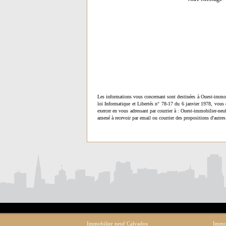
Les informations vous concernant sont destinées à Ouest-immob
loi Informatique et Libertés n° 78-17 du 6 janvier 1978, vous 
exercer en vous adressant par courrier à : Ouest-immobilier-ne
amené à recevoir par email ou courrier des propositions d'autres
Immobilier neuf Calvados
Immob