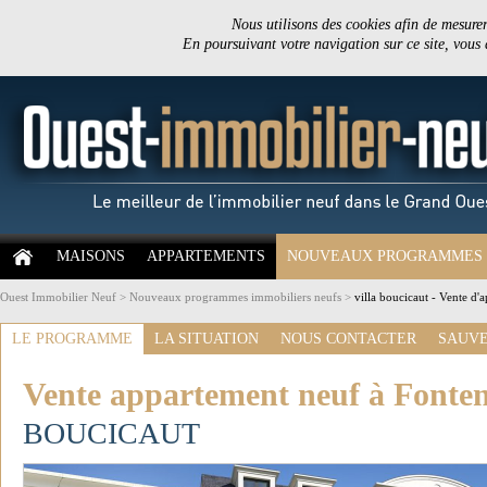
Nous utilisons des cookies afin de mesurer 
En poursuivant votre navigation sur ce site, vous
MAISONS
APPARTEMENTS
NOUVEAUX PROGRAMMES
Ouest Immobilier Neuf
>
Nouveaux programmes immobiliers neufs
>
villa boucicaut - Vente d
LE PROGRAMME
LA SITUATION
NOUS CONTACTER
SAUVE
Vente appartement neuf à Fonte
BOUCICAUT