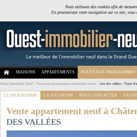
Nous utilisons des cookies afin de mesurer 
En poursuivant votre navigation sur ce site, vous
MAISONS
APPARTEMENTS
NOUVEAUX PROGRAMMES
Ouest Immobilier Neuf
>
Nouveaux programmes immobiliers neufs
>
clos des vallées - Vente 
LE PROGRAMME
LA SITUATION
NOUS CONTACTER
SAUVE
Vente appartement neuf à Châte
DES VALLÉES