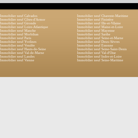
Immobilier neuf Calvados
Immobilier neuf Charente-Maritime
Immobilier neuf Côtes-d'Armor
Immobilier neuf Finistère
Immobilier neuf Gironde
Immobilier neuf Ille-et-Vilaine
Immobilier neuf Loire-Atlantique
Immobilier neuf Maine-et-Loire
Immobilier neuf Manche
Immobilier neuf Mayenne
Immobilier neuf Morbihan
Immobilier neuf Sarthe
Immobilier neuf Paris
Immobilier neuf Seine-et-Marne
Immobilier neuf Yvelines
Immobilier neuf Deux-Sèvres
Immobilier neuf Vendée
Immobilier neuf Essonne
Immobilier neuf Hauts-de-Seine
Immobilier neuf Seine-Saint-Denis
Immobilier neuf Val-de-Marne
Immobilier neuf Val-d'Oise
Immobilier neuf Landes
Immobilier neuf Indre-et-Loire
Immobilier neuf Vienne
Immobilier neuf Seine-Maritime