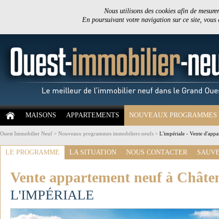
Nous utilisons des cookies afin de mesurer 
En poursuivant votre navigation sur ce site, vous
MAISONS
APPARTEMENTS
NOUVEAUX PROGRAMMES
Ouest Immobilier Neuf
>
Nouveaux programmes immobiliers neufs
>
L'impériale - Vente d'app
LE PROGRAMME
LA SITUATION
NOUS CONTACTER
SAUVE
Vente appartement neuf à Châte
L'IMPÉRIALE