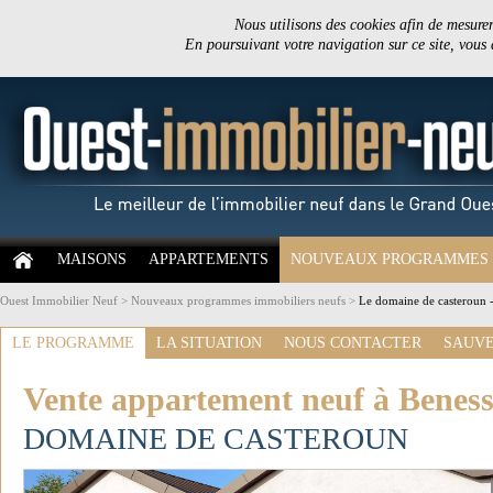
Nous utilisons des cookies afin de mesurer 
En poursuivant votre navigation sur ce site, vous
MAISONS
APPARTEMENTS
NOUVEAUX PROGRAMMES
Ouest Immobilier Neuf
>
Nouveaux programmes immobiliers neufs
>
Le domaine de casteroun 
LE PROGRAMME
LA SITUATION
NOUS CONTACTER
SAUVE
Vente appartement neuf à Benes
DOMAINE DE CASTEROUN