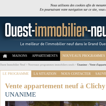
Nous utilisons des cookies afin de mesurer 
En poursuivant votre navigation sur ce site, vous
MAISONS
APPARTEMENTS
NOUVEAUX PROGRAMMES
Ouest Immobilier Neuf
>
Nouveaux programmes immobiliers neufs
>
Unanime - Vente d'apparte
LE PROGRAMME
LA SITUATION
NOUS CONTACTER
SAUVE
Vente appartement neuf à Clichy 
UNANIME