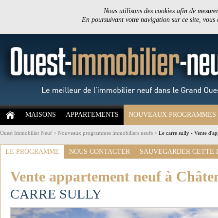
Nous utilisons des cookies afin de mesurer 
En poursuivant votre navigation sur ce site, vous
MAISONS
APPARTEMENTS
NOUVEAUX PROGRAMMES
Ouest Immobilier Neuf
>
Nouveaux programmes immobiliers neufs
>
Le carre sully - Vente d'
LE PROGRAMME
NOUS CONTACTER
SAUVEGARDER CETTE 
Vente appartement neuf à Châte
CARRE SULLY