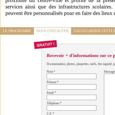
proximité du centre-ville et profite de la pr
services ainsi que des infrastructures scolair
peuvent être personnalisés pour en faire des lieux 
LE PROGRAMME
NOUS CONTACTER
SAUVEGARDER CETTE 
Recevoir + d'informations sur ce
Documentation, photos, plaquettes, tarifs, être rappelé, p
Nom
*
Message
Prénom
*
Email
*
Téléphone
*
C.P.
*