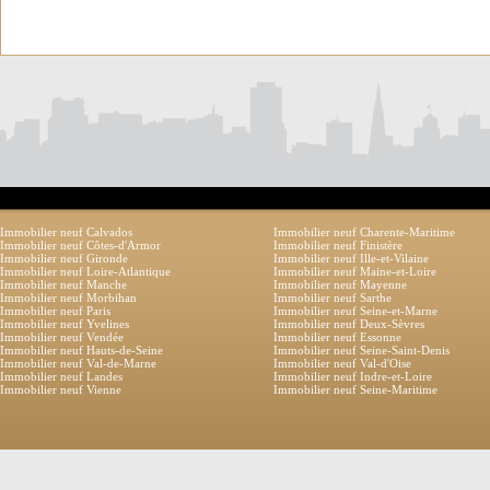
Immobilier neuf Calvados
Immobilier neuf Charente-Maritime
Immobilier neuf Côtes-d'Armor
Immobilier neuf Finistère
Immobilier neuf Gironde
Immobilier neuf Ille-et-Vilaine
Immobilier neuf Loire-Atlantique
Immobilier neuf Maine-et-Loire
Immobilier neuf Manche
Immobilier neuf Mayenne
Immobilier neuf Morbihan
Immobilier neuf Sarthe
Immobilier neuf Paris
Immobilier neuf Seine-et-Marne
Immobilier neuf Yvelines
Immobilier neuf Deux-Sèvres
Immobilier neuf Vendée
Immobilier neuf Essonne
Immobilier neuf Hauts-de-Seine
Immobilier neuf Seine-Saint-Denis
Immobilier neuf Val-de-Marne
Immobilier neuf Val-d'Oise
Immobilier neuf Landes
Immobilier neuf Indre-et-Loire
Immobilier neuf Vienne
Immobilier neuf Seine-Maritime