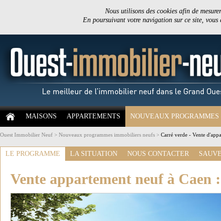
Nous utilisons des cookies afin de mesurer 
En poursuivant votre navigation sur ce site, vous
MAISONS
APPARTEMENTS
NOUVEAUX PROGRAMMES
Ouest Immobilier Neuf
>
Nouveaux programmes immobiliers neufs
>
Carré verde - Vente d'app
LE PROGRAMME
LA SITUATION
NOUS CONTACTER
SAUVE
Vente appartement neuf à Caen 