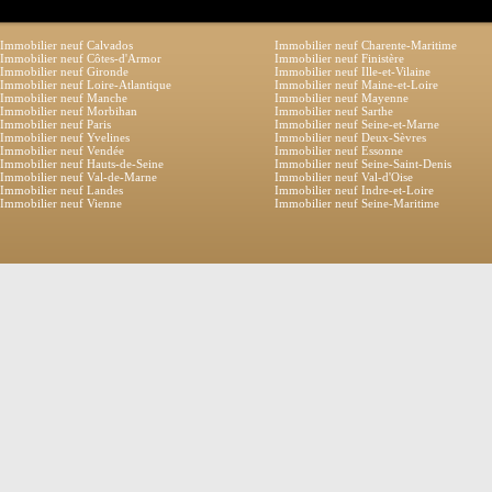
Immobilier neuf Calvados
Immobilier neuf Charente-Maritime
Immobilier neuf Côtes-d'Armor
Immobilier neuf Finistère
Immobilier neuf Gironde
Immobilier neuf Ille-et-Vilaine
Immobilier neuf Loire-Atlantique
Immobilier neuf Maine-et-Loire
Immobilier neuf Manche
Immobilier neuf Mayenne
Immobilier neuf Morbihan
Immobilier neuf Sarthe
Immobilier neuf Paris
Immobilier neuf Seine-et-Marne
Immobilier neuf Yvelines
Immobilier neuf Deux-Sèvres
Immobilier neuf Vendée
Immobilier neuf Essonne
Immobilier neuf Hauts-de-Seine
Immobilier neuf Seine-Saint-Denis
Immobilier neuf Val-de-Marne
Immobilier neuf Val-d'Oise
Immobilier neuf Landes
Immobilier neuf Indre-et-Loire
Immobilier neuf Vienne
Immobilier neuf Seine-Maritime