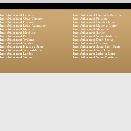
Immobilier neuf Calvados
Immobilier neuf Charente-Maritime
Immobilier neuf Côtes-d'Armor
Immobilier neuf Finistère
Immobilier neuf Gironde
Immobilier neuf Ille-et-Vilaine
Immobilier neuf Loire-Atlantique
Immobilier neuf Maine-et-Loire
Immobilier neuf Manche
Immobilier neuf Mayenne
Immobilier neuf Morbihan
Immobilier neuf Sarthe
Immobilier neuf Paris
Immobilier neuf Seine-et-Marne
Immobilier neuf Yvelines
Immobilier neuf Deux-Sèvres
Immobilier neuf Vendée
Immobilier neuf Essonne
Immobilier neuf Hauts-de-Seine
Immobilier neuf Seine-Saint-Denis
Immobilier neuf Val-de-Marne
Immobilier neuf Val-d'Oise
Immobilier neuf Landes
Immobilier neuf Indre-et-Loire
Immobilier neuf Vienne
Immobilier neuf Seine-Maritime