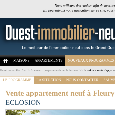
Nous utilisons des cookies afin de mesurer 
En poursuivant votre navigation sur ce site, vous
MAISONS
APPARTEMENTS
NOUVEAUX PROGRAMMES
Ouest Immobilier Neuf
>
Nouveaux programmes immobiliers neufs
>
Eclosion - Vente d'appart
LE PROGRAMME
LA SITUATION
NOUS CONTACTER
SAUVE
Vente appartement neuf à Fleury
ECLOSION