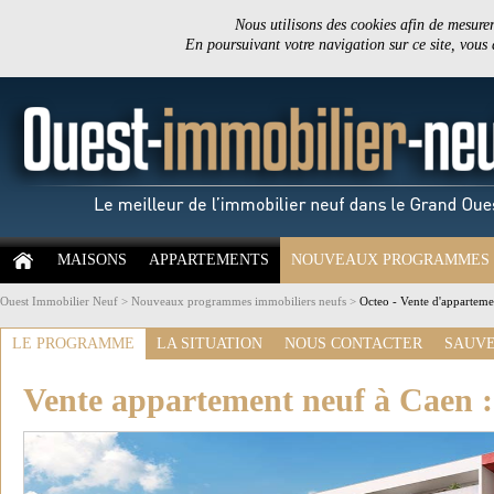
Nous utilisons des cookies afin de mesurer 
En poursuivant votre navigation sur ce site, vous
MAISONS
APPARTEMENTS
NOUVEAUX PROGRAMMES
Ouest Immobilier Neuf
>
Nouveaux programmes immobiliers neufs
>
Octeo - Vente d'apparteme
LE PROGRAMME
LA SITUATION
NOUS CONTACTER
SAUVE
Vente appartement neuf à Caen 