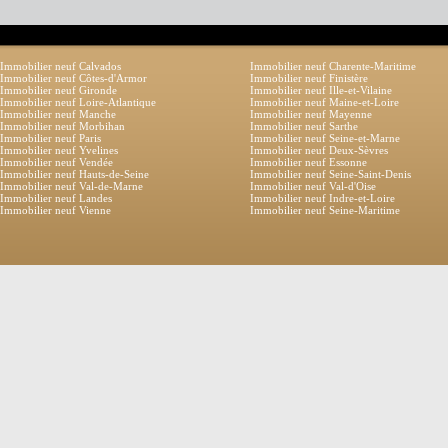
Immobilier neuf Calvados
Immobilier neuf Charente-Maritime
Immobilier neuf Côtes-d'Armor
Immobilier neuf Finistère
Immobilier neuf Gironde
Immobilier neuf Ille-et-Vilaine
Immobilier neuf Loire-Atlantique
Immobilier neuf Maine-et-Loire
Immobilier neuf Manche
Immobilier neuf Mayenne
Immobilier neuf Morbihan
Immobilier neuf Sarthe
Immobilier neuf Paris
Immobilier neuf Seine-et-Marne
Immobilier neuf Yvelines
Immobilier neuf Deux-Sèvres
Immobilier neuf Vendée
Immobilier neuf Essonne
Immobilier neuf Hauts-de-Seine
Immobilier neuf Seine-Saint-Denis
Immobilier neuf Val-de-Marne
Immobilier neuf Val-d'Oise
Immobilier neuf Landes
Immobilier neuf Indre-et-Loire
Immobilier neuf Vienne
Immobilier neuf Seine-Maritime