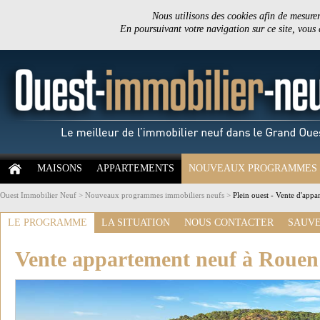
Nous utilisons des cookies afin de mesurer 
En poursuivant votre navigation sur ce site, vous
MAISONS
APPARTEMENTS
NOUVEAUX PROGRAMMES
Ouest Immobilier Neuf
>
Nouveaux programmes immobiliers neufs
>
Plein ouest - Vente d'app
LE PROGRAMME
LA SITUATION
NOUS CONTACTER
SAUVE
Vente appartement neuf à Rouen