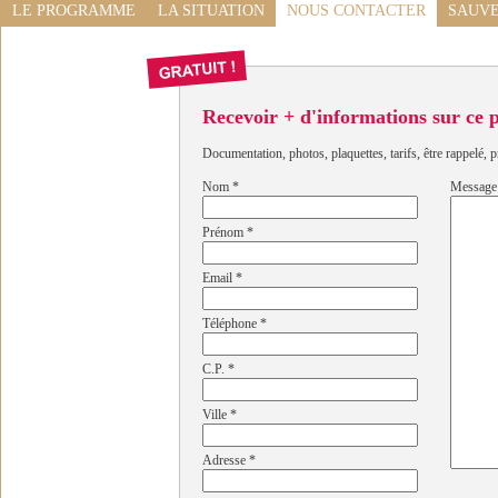
LE PROGRAMME
LA SITUATION
NOUS CONTACTER
SAUVE
Recevoir + d'informations sur ce
Documentation, photos, plaquettes, tarifs, être rappelé, p
Nom
*
Message
Prénom
*
Email
*
Téléphone
*
C.P.
*
Ville
*
Adresse
*