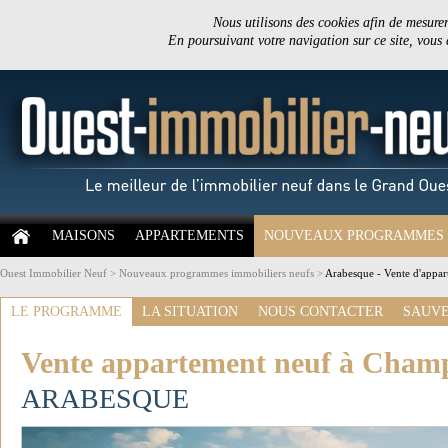
Nous utilisons des cookies afin de mesurer 
En poursuivant votre navigation sur ce site, vous
MAISONS
APPARTEMENTS
NOUVEAUX PROGRAMMES
Ouest Immobilier Neuf
>
Nouveaux programmes immobiliers neufs
>
Arabesque - Vente d'appa
LE PROGRAMME
LA SITUATION
NOUS CONTACTER
SAUVE
Vente appartement neuf à Cham
ARABESQUE