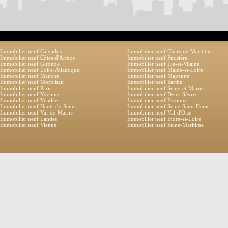
Immobilier neuf Calvados
Immobilier neuf Charente-Maritime
Immobilier neuf Côtes-d'Armor
Immobilier neuf Finistère
Immobilier neuf Gironde
Immobilier neuf Ille-et-Vilaine
Immobilier neuf Loire-Atlantique
Immobilier neuf Maine-et-Loire
Immobilier neuf Manche
Immobilier neuf Mayenne
Immobilier neuf Morbihan
Immobilier neuf Sarthe
Immobilier neuf Paris
Immobilier neuf Seine-et-Marne
Immobilier neuf Yvelines
Immobilier neuf Deux-Sèvres
Immobilier neuf Vendée
Immobilier neuf Essonne
Immobilier neuf Hauts-de-Seine
Immobilier neuf Seine-Saint-Denis
Immobilier neuf Val-de-Marne
Immobilier neuf Val-d'Oise
Immobilier neuf Landes
Immobilier neuf Indre-et-Loire
Immobilier neuf Vienne
Immobilier neuf Seine-Maritime