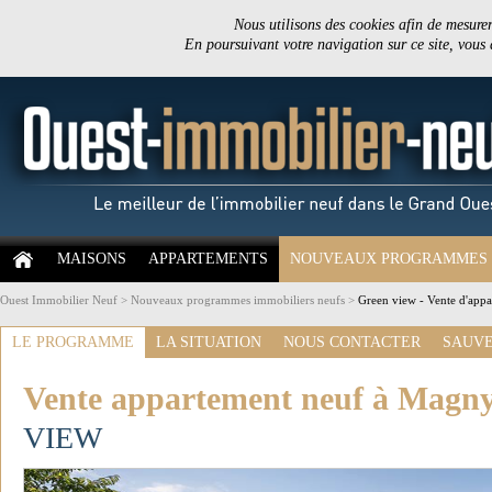
Nous utilisons des cookies afin de mesurer 
En poursuivant votre navigation sur ce site, vous
MAISONS
APPARTEMENTS
NOUVEAUX PROGRAMMES
Ouest Immobilier Neuf
>
Nouveaux programmes immobiliers neufs
>
Green view - Vente d'app
LE PROGRAMME
LA SITUATION
NOUS CONTACTER
SAUVE
Vente appartement neuf à Magny
VIEW