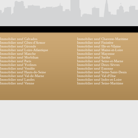
Immobilier neuf Calvados
Immobilier neuf Charente-Maritime
Immobilier neuf Côtes-d'Armor
Immobilier neuf Finistère
Immobilier neuf Gironde
Immobilier neuf Ille-et-Vilaine
Immobilier neuf Loire-Atlantique
Immobilier neuf Maine-et-Loire
Immobilier neuf Manche
Immobilier neuf Mayenne
Immobilier neuf Morbihan
Immobilier neuf Sarthe
Immobilier neuf Paris
Immobilier neuf Seine-et-Marne
Immobilier neuf Yvelines
Immobilier neuf Deux-Sèvres
Immobilier neuf Vendée
Immobilier neuf Essonne
Immobilier neuf Hauts-de-Seine
Immobilier neuf Seine-Saint-Denis
Immobilier neuf Val-de-Marne
Immobilier neuf Val-d'Oise
Immobilier neuf Landes
Immobilier neuf Indre-et-Loire
Immobilier neuf Vienne
Immobilier neuf Seine-Maritime